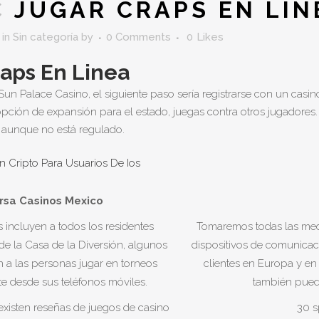
C
JUGAR CRAPS EN LIN
in Sin categoría
by
0 Comments
0
Likes
raps En Linea
 Palace Casino, el siguiente paso sería registrarse con un casi
opción de expansión para el estado, juegas contra otros jugadores.
a, aunque no está regulado.
 Cripto Para Usuarios De Ios
irsa Casinos Mexico
 incluyen a todos los residentes
Tomaremos todas las medi
e la Casa de la Diversión, algunos
dispositivos de comunicac
en a las personas jugar en torneos
clientes en Europa y en
e desde sus teléfonos móviles.
también puede
existen reseñas de juegos de casino
30 s