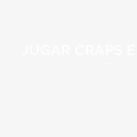
JUGAR CRAPS E