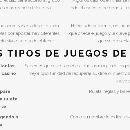
 el sitio tiene acceso al grupo
Algunos casinos en línea se 
res más grande de Europa.
todo el espectro de bonos, la
ue acompañan a los giros son
Había sido suficiente, un jug
ptas por apostar, hay diferentes
que ofrece el juego y la clave 
efectivo que puede obtener.
que se presenta 
 TIPOS DE JUEGOS DE
lar las
Sabemos que esto se debe a que las máquinas tragamo
 casino
mejor oportunidad de recuperar su dinero, nuestro
suave y
 para
Ruleta, reglas y bas
la ruleta
rte
ugando a
Como su nombre lo indica, cu
ta