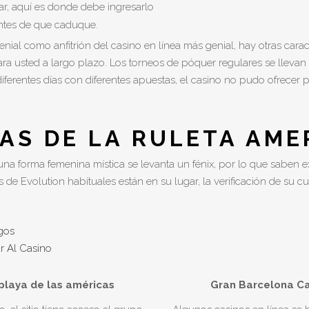
ar, aquí es donde debe ingresarlo
ntes de que caduque.
nial como anfitrión del casino en línea más genial, hay otras car
ra usted a largo plazo. Los torneos de póquer regulares se lleva
ferentes días con diferentes apuestas, el casino no pudo ofrecer
AS DE LA RULETA AME
na forma femenina mística se levanta un fénix, por lo que saben e
de Evolution habituales están en su lugar, la verificación de su cu
gos
r Al Casino
playa de las américas
Gran Barcelona C