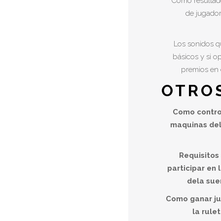
Como resultado,
de jugado
Los sonidos q
básicos y si o
premios en 
OTROS
Como contro
maquinas del
Requisitos
participar en 
dela sue
Como ganar j
la rule