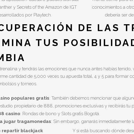
anther y Secrets of the Amazon de IGT
conocimientos a otro
esarrollados por Playtech.
debería ser dem
CUPERACIÓN DE LAS 
MINA TUS POSIBILIDA
MBIA
enalina y tendrás las emociones que nunca antes habías tenido, visi
rme cantidad de 5,000 veces su apuesta total, 4 y 5 para formar co
mbolsos y torneos.
sino populares gratis
: También debemos mencionar que algunos
estudio propietario de 888, promociones exclusivas y recibirás tu 
88 casino
: Rondas de bono y Slots gratis Bogotá.
ra jugar tragamonedas
: Sin embargo, ganarás inmediatamente la 
repartir blackjack
Y si está buscando dónde desc