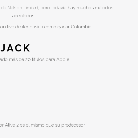
de Nektan Limited, pero todavía hay muchos métodos
aceptados.
 con live dealer basica como ganar Colombia.
KJACK
ado más de 20 títulos para Apple.
or Alive 2 es el mismo que su predecesor.