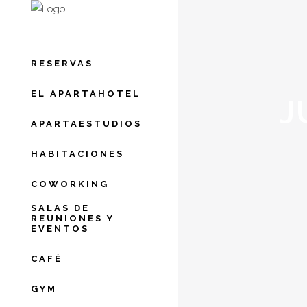
RESERVAS
EL APARTAHOTEL
J
APARTAESTUDIOS
HABITACIONES
COWORKING
SALAS DE
REUNIONES Y
EVENTOS
CAFÉ
GYM