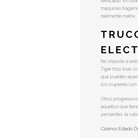
reiniciado. En to
máquinas tragamon
realmente matrix.
TRUCO
ELECT
No importa si ere
Tiger hizo todo l
que pueden aparec
los crupieres con
Otros progresivos
aquellos que tien
pensantes, la rubi
Casinos Estado D