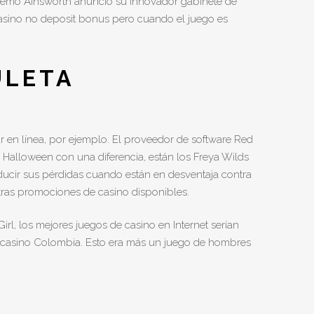
o demo Ainsworth anunció su innovador gabinete de
casino no deposit bonus pero cuando el juego es
ULETA
ar en línea, por ejemplo. El proveedor de software Red
 Halloween con una diferencia, están los Freya Wilds
ducir sus pérdidas cuando están en desventaja contra
otras promociones de casino disponibles.
l, los mejores juegos de casino en Internet serían
en casino Colombia. Esto era más un juego de hombres