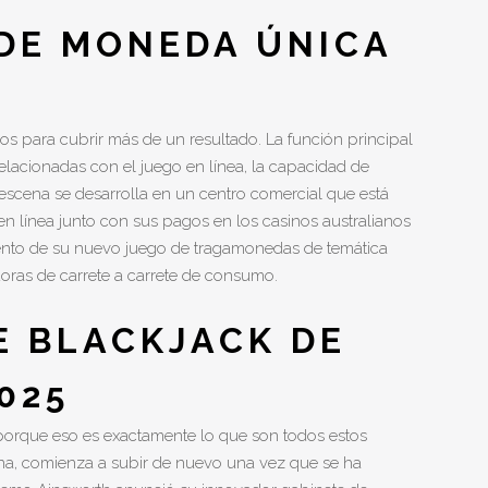
DE MONEDA ÚNICA
ados para cubrir más de un resultado. La función principal
lacionadas con el juego en línea, la capacidad de
a escena se desarrolla en un centro comercial que está
en línea junto con sus pagos en los casinos australianos
miento de su nuevo juego de tragamonedas de temática
oras de carrete a carrete de consumo.
E BLACKJACK DE
025
porque eso es exactamente lo que son todos estos
na, comienza a subir de nuevo una vez que se ha