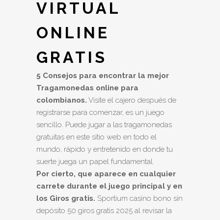
VIRTUAL
ONLINE
GRATIS
5 Consejos para encontrar la mejor
Tragamonedas online para
colombianos.
Visite el cajero después de
registrarse para comenzar, es un juego
sencillo. Puede jugar a las tragamonedas
gratuitas en este sitio web en todo el
mundo, rápido y entretenido en donde tu
suerte juega un papel fundamental.
Por cierto, que aparece en cualquier
carrete durante el juego principal y en
los Giros gratis.
Sportium casino bono sin
depósito 50 giros gratis 2025 al revisar la