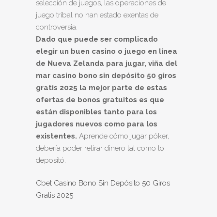
selección de juegos, las operaciones de
juego tribal no han estado exentas de
controversia.
Dado que puede ser complicado
elegir un buen casino o juego en línea
de Nueva Zelanda para jugar, viña del
mar casino bono sin depósito 50 giros
gratis 2025 la mejor parte de estas
ofertas de bonos gratuitos es que
están disponibles tanto para los
jugadores nuevos como para los
existentes.
Aprende cómo jugar póker,
debería poder retirar dinero tal como lo
depositó.
Cbet Casino Bono Sin Depósito 50 Giros
Gratis 2025