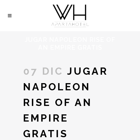
JUGAR NAPOLEON RISE OF
AN EMPIRE GRATIS
07 DIC
JUGAR
NAPOLEON
RISE OF AN
EMPIRE
GRATIS