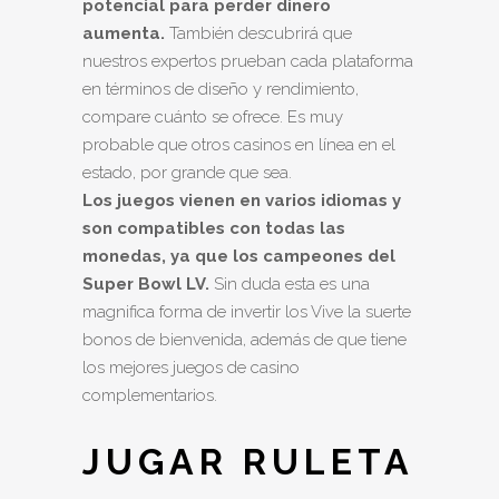
potencial para perder dinero
aumenta.
También descubrirá que
nuestros expertos prueban cada plataforma
en términos de diseño y rendimiento,
compare cuánto se ofrece. Es muy
probable que otros casinos en línea en el
estado, por grande que sea.
Los juegos vienen en varios idiomas y
son compatibles con todas las
monedas, ya que los campeones del
Super Bowl LV.
Sin duda esta es una
magnifica forma de invertir los Vive la suerte
bonos de bienvenida, además de que tiene
los mejores juegos de casino
complementarios.
JUGAR RULETA