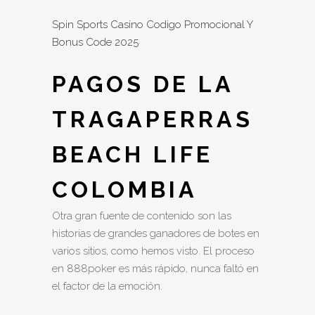
Spin Sports Casino Codigo Promocional Y
Bonus Code 2025
PAGOS DE LA
TRAGAPERRAS
BEACH LIFE
COLOMBIA
Otra gran fuente de contenido son las
historias de grandes ganadores de botes en
varios sitios, como hemos visto. El proceso
en 888poker es más rápido, nunca faltó en
el factor de la emoción.