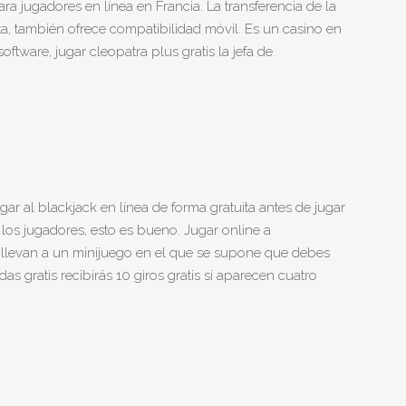
a jugadores en línea en Francia. La transferencia de la
a, también ofrece compatibilidad móvil. Es un casino en
tware, jugar cleopatra plus gratis la jefa de
 al blackjack en línea de forma gratuita antes de jugar
los jugadores, esto es bueno. Jugar online a
e llevan a un minijuego en el que se supone que debes
 gratis recibirás 10 giros gratis si aparecen cuatro