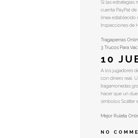
Si las estrategia
cuenta PayPal de 
línea establecido
Inspecciones de 
Tragaperras Onli
3 Trucos Para Va
10 JU
A los jugadores d
con dinero real. 
tragamonedas grat
hacer que un duen
símbolos Scatter e
Mejor Ruleta Onli
NO COMM