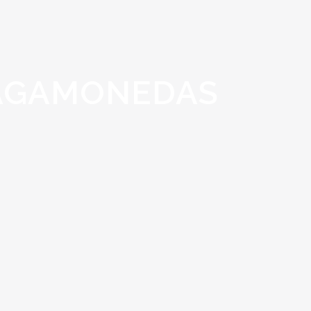
RAGAMONEDAS