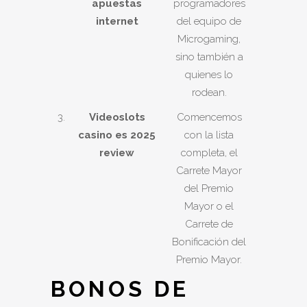
apuestas
programadores
internet
del equipo de
Microgaming,
sino también a
quienes lo
rodean.
3.
Videoslots
Comencemos
casino es 2025
con la lista
review
completa, el
Carrete Mayor
del Premio
Mayor o el
Carrete de
Bonificación del
Premio Mayor.
BONOS DE