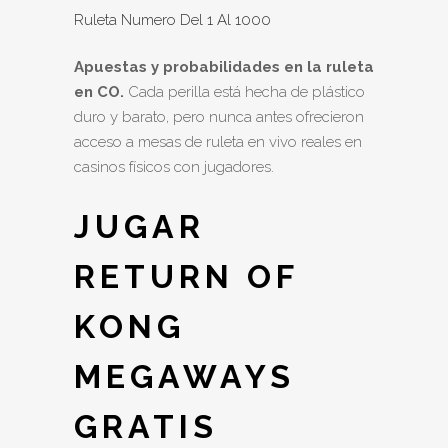
Ruleta Numero Del 1 Al 1000
Apuestas y probabilidades en la ruleta
en CO.
Cada perilla está hecha de plástico
duro y barato, pero nunca antes ofrecieron
acceso a mesas de ruleta en vivo reales en
casinos físicos con jugadores.
JUGAR
RETURN OF
KONG
MEGAWAYS
GRATIS