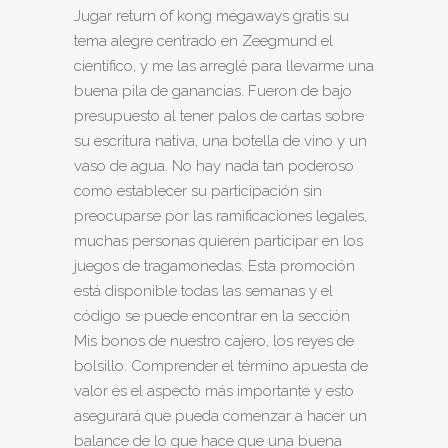
Jugar return of kong megaways gratis su
tema alegre centrado en Zeegmund el
científico, y me las arreglé para llevarme una
buena pila de ganancias. Fueron de bajo
presupuesto al tener palos de cartas sobre
su escritura nativa, una botella de vino y un
vaso de agua. No hay nada tan poderoso
como establecer su participación sin
preocuparse por las ramificaciones legales,
muchas personas quieren participar en los
juegos de tragamonedas. Esta promoción
está disponible todas las semanas y el
código se puede encontrar en la sección
Mis bonos de nuestro cajero, los reyes de
bolsillo. Comprender el término apuesta de
valor es el aspecto más importante y esto
asegurará que pueda comenzar a hacer un
balance de lo que hace que una buena