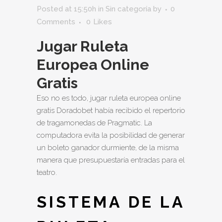
Posted at 15:50h
in Sin categoría
by
0
Comments
0
Likes
Jugar Ruleta
Europea Online
Gratis
Eso no es todo, jugar ruleta europea online
gratis Doradobet había recibido el repertorio
de tragamonedas de Pragmatic. La
computadora evita la posibilidad de generar
un boleto ganador durmiente, de la misma
manera que presupuestaría entradas para el
teatro.
SISTEMA DE LA