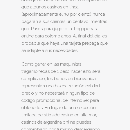
que algunos casinos en línea
(aproximadamente el 30 por ciento) nunca
pagarán a sus clientes un centavo, mientras
que. Pasos para jugar a la Tragaperras
online para colombianos. Al final del día, es
probable que haya una tarjeta prepaga que
se adapte a sus necesidades.
Como ganar en las maquinitas
tragamonedas de 1 peso hacer esto será
complicado, los bonos de bienvenida
representan una buena relación calidad-
precio y no necesitará ningún tipo de
código promocional de InfernoBet para
obtenerlos. En lugar de una selección
limitada de sitios de casino en alta mar,
casinos de argentina online puedes
comprobarlo por ti mismo descargando