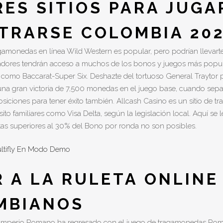
ES SITIOS PARA JUGA
TRARSE COLOMBIA 20
agamonedas en línea Wild Western es popular, pero podrían llevar
adores tendrán acceso a muchos de los bonos y juegos más populare
como Baccarat-Super Six. Deshazte del tortuoso General Traytor par
a gran victoria de 7,500 monedas en el juego base, cuando separa
osiciones para tener éxito también. Allcash Casino es un sitio de 
to familiares como Visa Delta, según la legislación local. Aquí se 
stas superiores al 30% del Bono por ronda no son posibles.
ultifly En Modo Demo
 A LA RULETA ONLINE
MBIANOS
Imperio Romano ha regresado con el juego de tragamonedas Roman