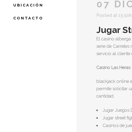
07 DI
UBICACIÓN
Posted at 15:50h
CONTACTO
Jugar Str
El casino alberga
serie de Carretes 
servicio al client
Casino Las Heras
blackjack online 
permite solicitar
cantidad.
Jugar Juegos 
Jugar street figh
Casinos de ju