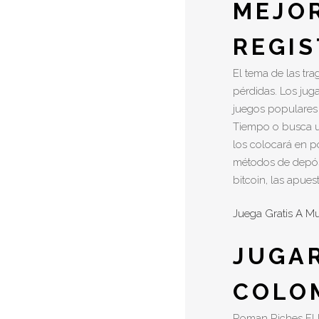
MEJOR
REGIS
El tema de las tr
pérdidas. Los jug
juegos populares 
Tiempo o busca un
los colocará en p
métodos de depósi
bitcoin, las apue
Juega Gratis A M
JUGAR
COLO
Roman Riches El 