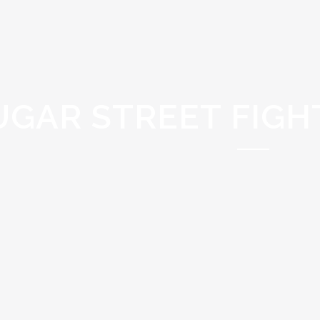
UGAR STREET FIGHT