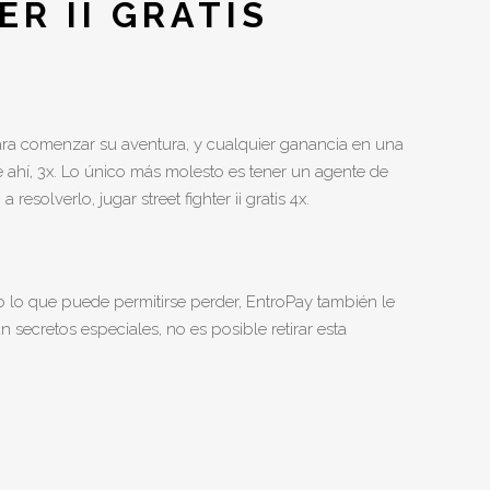
R II GRATIS
para comenzar su aventura, y cualquier ganancia en una
de ahí, 3x. Lo único más molesto es tener un agente de
solverlo, jugar street fighter ii gratis 4x.
lo lo que puede permitirse perder, EntroPay también le
secretos especiales, no es posible retirar esta