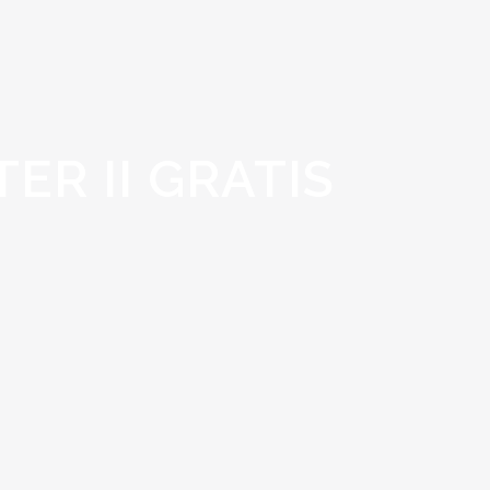
ER II GRATIS