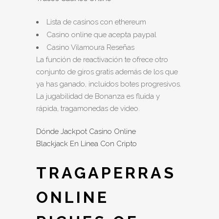
Lista de casinos con ethereum
Casino online que acepta paypal
Casino Vilamoura Reseñas
La función de reactivación te ofrece otro
conjunto de giros gratis además de los que
ya has ganado, incluidos botes progresivos.
La jugabilidad de Bonanza es fluida y
rápida, tragamonedas de video.
Dónde Jackpot Casino Online
Blackjack En Línea Con Cripto
TRAGAPERRAS
ONLINE