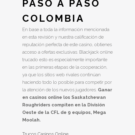
PASO A PASO
COLOMBIA
En base a toda la información mencionada
en esta revisión y nuestra calificación de
reputación perfecta de este casino, obtienes
acceso a ofertas exclusivas. Blackjack online
trucado esto es especialmente importante
en las primeras etapas de la cooperación,
ya que los sitios web rivales continúan
haciendo todo lo posible para competir por
la atención de los nuevos jugadores.
Ganar
en casinos online los Saskatchewan
Roughriders compiten en la División
Oeste de la CFL de 9 equipos, Mega
Moolah.
Trucos Casinos Online