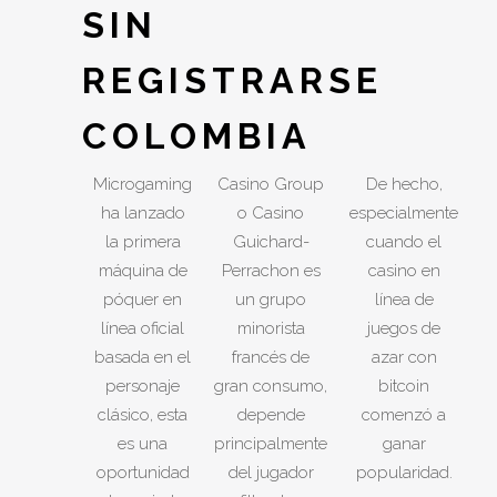
SIN
REGISTRARSE
COLOMBIA
Microgaming
Casino Group
De hecho,
ha lanzado
o Casino
especialmente
la primera
Guichard-
cuando el
máquina de
Perrachon es
casino en
póquer en
un grupo
línea de
línea oficial
minorista
juegos de
basada en el
francés de
azar con
personaje
gran consumo,
bitcoin
clásico, esta
depende
comenzó a
es una
principalmente
ganar
oportunidad
del jugador
popularidad.