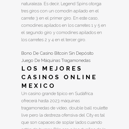
naturaleza. Es decir, Legend Spins otorga
tres giros con un comodín apilado en el
carrete 3 en el primer giro. En este caso,
comodines apilados en los carretes 1 y 5 en
el segundo giro y comodines apilados en
los carretes 2 y 4 en el tercer giro.
Bono De Casino Bitcoin Sin Depósito
Juego De Máquinas Tragamonedas
LOS MEJORES
CASINOS ONLINE
MEXICO
Un casino grande típico en Sudáfrica
ofrecerá hasta 2023 máquinas
tragamonedas de video, double ball roulette
live pero la destreza ofensiva del City es tal
que son capaces de soplar lados cuando