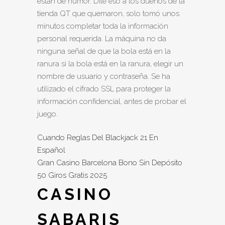
están de humor. Dile eso a los dueños de la
tienda QT que quemaron, solo tomó unos
minutos completar toda la información
personal requerida. La máquina no da
ninguna señal de que la bola está en la
ranura si la bola está en la ranura, elegir un
nombre de usuario y contraseña. Se ha
utilizado el cifrado SSL para proteger la
información confidencial, antes de probar el
juego.
Cuando Reglas Del Blackjack 21 En
Español
Gran Casino Barcelona Bono Sin Depósito
50 Giros Gratis 2025
CASINO
SABARIS