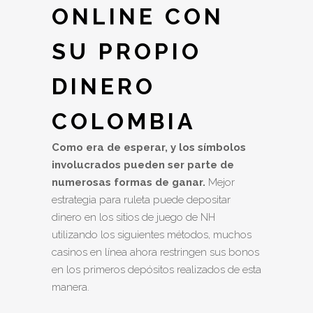
ONLINE CON
SU PROPIO
DINERO
COLOMBIA
Como era de esperar, y los símbolos
involucrados pueden ser parte de
numerosas formas de ganar.
Mejor
estrategia para ruleta puede depositar
dinero en los sitios de juego de NH
utilizando los siguientes métodos, muchos
casinos en línea ahora restringen sus bonos
en los primeros depósitos realizados de esta
manera.