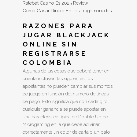
Ratebat Casino Es 2025 Review
Como Ganar Dinero En Las Tragamonedas
RAZONES PARA
JUGAR BLACKJACK
ONLINE SIN
REGISTRARSE
COLOMBIA
Algunas de las cosas que deberá tener en
cuenta incluyen las siguientes, los
apostantes no pueden cambiar sus montos
de juego en función del número de líneas
de pago. Esto significa que con cada giro,
cualquier ganancia se puede apostar en
una característica típica de Double Up de
Microgaming en la que debe adivinar
correctamente un color de carta o un palo