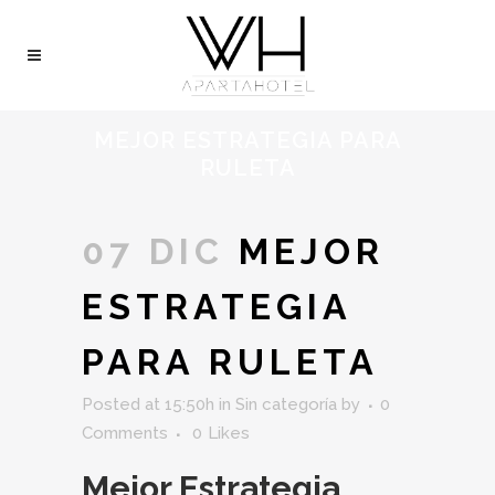
MEJOR ESTRATEGIA PARA
RULETA
07 DIC
MEJOR
ESTRATEGIA
PARA RULETA
Posted at 15:50h
in Sin categoría
by
0
Comments
0
Likes
Mejor Estrategia