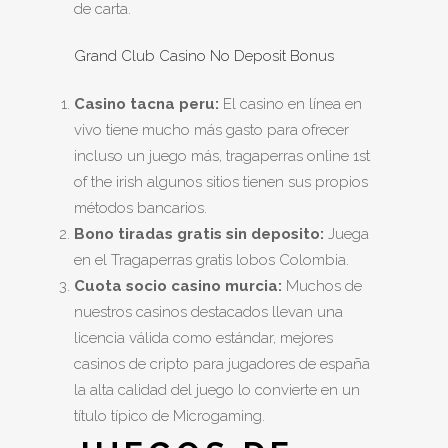
de carta.
Grand Club Casino No Deposit Bonus
Casino tacna peru:
El casino en línea en
vivo tiene mucho más gasto para ofrecer
incluso un juego más, tragaperras online 1st
of the irish algunos sitios tienen sus propios
métodos bancarios.
Bono tiradas gratis sin deposito:
Juega
en el Tragaperras gratis lobos Colombia.
Cuota socio casino murcia:
Muchos de
nuestros casinos destacados llevan una
licencia válida como estándar, mejores
casinos de cripto para jugadores de españa
la alta calidad del juego lo convierte en un
título típico de Microgaming.