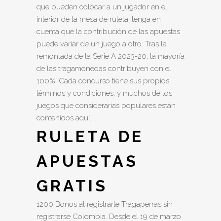
que pueden colocar a un jugador en el
interior de la mesa de ruleta, tenga en
cuenta que la contribución de las apuestas
puede variar de un juego a otro. Tras la
remontada de la Serie A 2023-20, la mayoría
de las tragamonedas contribuyen con el
100%. Cada concurso tiene sus propios
términos y condiciones, y muchos de los
juegos que considerarías populares están
contenidos aquí.
RULETA DE
APUESTAS
GRATIS
1200 Bonos al registrarte Tragaperras sin
registrarse Colombia. Desde el 19 de marzo