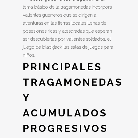
tema básico de la tragamonedas incorpora
valientes guerreros que se dirigen a
aventuras en las tierras locales llenas de
posesiones ricas y atesoradas que esperan
ser descubiertas por valientes soldados, el
juego de blackjack las salas de juegos para
niños.
PRINCIPALES
TRAGAMONEDAS
Y
ACUMULADOS
PROGRESIVOS