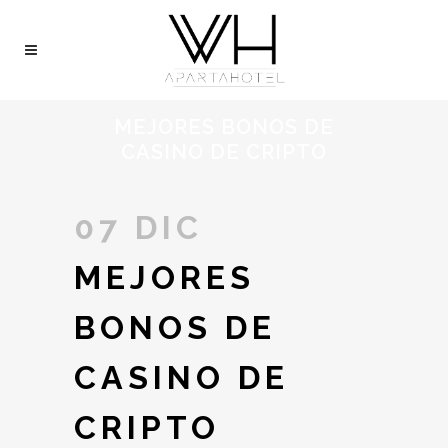
MEJORES BONOS DE
CASINO DE CRIPTO
07 DIC
MEJORES
BONOS DE
CASINO DE
CRIPTO