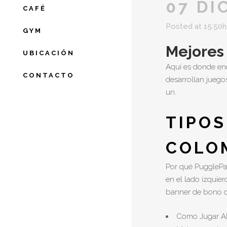
07 DI
CAFÉ
Posted at 15:50h
GYM
Mejores
UBICACIÓN
Aquí es donde enc
CONTACTO
desarrollan jueg
un.
TIPOS
COLO
Por qué PugglePa
en el lado izquie
banner de bono d
Como Jugar A