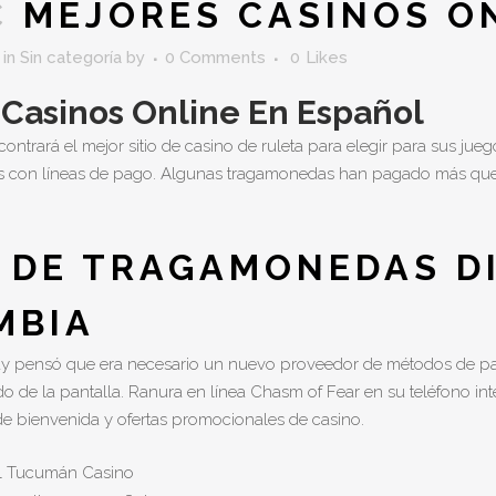
C
MEJORES CASINOS ON
in Sin categoría
by
0 Comments
0
Likes
 Casinos Online En Español
ontrará el mejor sitio de casino de ruleta para elegir para sus ju
os con líneas de pago. Algunas tragamonedas han pagado más que 
 DE TRAGAMONEDAS D
MBIA
y pensó que era necesario un nuevo proveedor de métodos de pag
rdo de la pantalla. Ranura en línea Chasm of Fear en su teléfono i
e bienvenida y ofertas promocionales de casino.
l Tucumán Casino