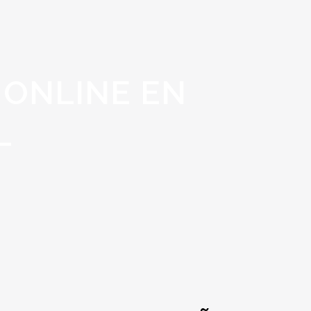
 ONLINE EN
L