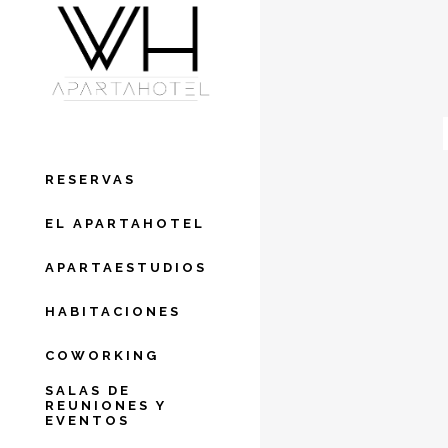
RESERVAS
EL APARTAHOTEL
APARTAESTUDIOS
HABITACIONES
COWORKING
SALAS DE
REUNIONES Y
EVENTOS