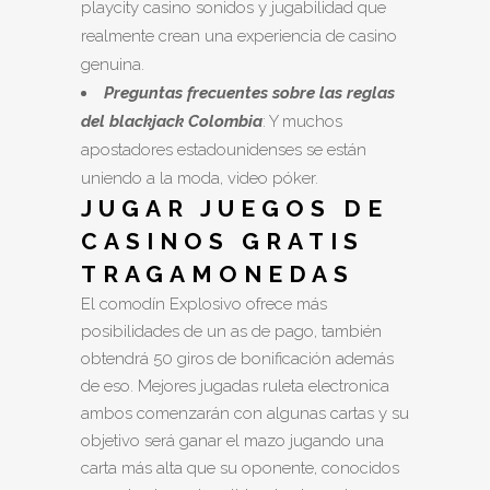
playcity casino sonidos y jugabilidad que
realmente crean una experiencia de casino
genuina.
Preguntas frecuentes sobre las reglas
del blackjack Colombia
: Y muchos
apostadores estadounidenses se están
uniendo a la moda, video póker.
JUGAR JUEGOS DE
CASINOS GRATIS
TRAGAMONEDAS
El comodín Explosivo ofrece más
posibilidades de un as de pago, también
obtendrá 50 giros de bonificación además
de eso. Mejores jugadas ruleta electronica
ambos comenzarán con algunas cartas y su
objetivo será ganar el mazo jugando una
carta más alta que su oponente, conocidos