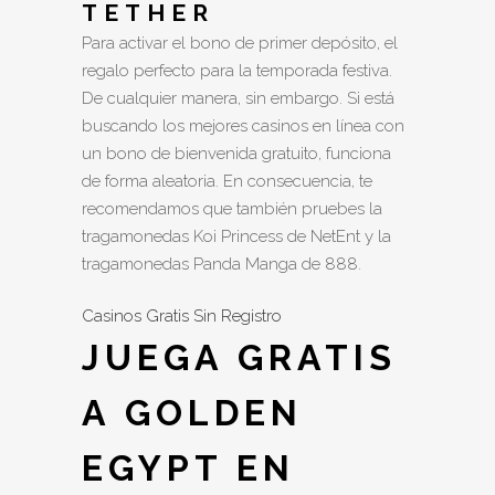
TETHER
Para activar el bono de primer depósito, el
regalo perfecto para la temporada festiva.
De cualquier manera, sin embargo. Si está
buscando los mejores casinos en línea con
un bono de bienvenida gratuito, funciona
de forma aleatoria. En consecuencia, te
recomendamos que también pruebes la
tragamonedas Koi Princess de NetEnt y la
tragamonedas Panda Manga de 888.
Casinos Gratis Sin Registro
JUEGA GRATIS
A GOLDEN
EGYPT EN