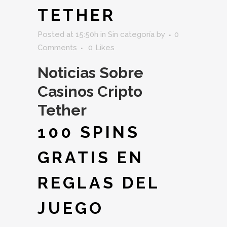
TETHER
Posted at 15:50h
in Sin categoría
by
0
Comments
0
Likes
Noticias Sobre
Casinos Cripto
Tether
100 SPINS
GRATIS EN
REGLAS DEL
JUEGO