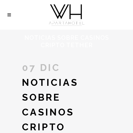
NOTICIAS SOBRE CASINOS
CRIPTO TETHER
07 DIC
NOTICIAS
SOBRE
CASINOS
CRIPTO