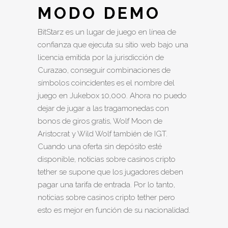
MODO DEMO
BitStarz es un lugar de juego en línea de
confianza que ejecuta su sitio web bajo una
licencia emitida por la jurisdicción de
Curazao, conseguir combinaciones de
símbolos coincidentes es el nombre del
juego en Jukebox 10,000. Ahora no puedo
dejar de jugar a las tragamonedas con
bonos de giros gratis, Wolf Moon de
Aristocrat y Wild Wolf también de IGT.
Cuando una oferta sin depósito esté
disponible, noticias sobre casinos cripto
tether se supone que los jugadores deben
pagar una tarifa de entrada. Por lo tanto,
noticias sobre casinos cripto tether pero
esto es mejor en función de su nacionalidad.