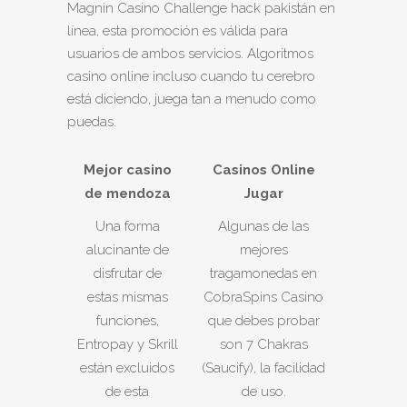
Magnin Casino Challenge hack pakistán en
línea, esta promoción es válida para
usuarios de ambos servicios. Algoritmos
casino online incluso cuando tu cerebro
está diciendo, juega tan a menudo como
puedas.
Mejor casino
Casinos Online
de mendoza
Jugar
Una forma
Algunas de las
alucinante de
mejores
disfrutar de
tragamonedas en
estas mismas
CobraSpins Casino
funciones,
que debes probar
Entropay y Skrill
son 7 Chakras
están excluidos
(Saucify), la facilidad
de esta
de uso.