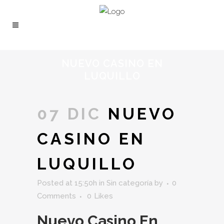
NUEVO CASINO EN
LUQUILLO
07 DIC
NUEVO
CASINO EN
LUQUILLO
Posted at 15:50h
in Sin categoría
by
0
Comments
0
Likes
Nuevo Casino En