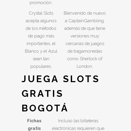
promoción.
Crystal Slots
Bienvenido de nuevo
acepta algunos
a CaptainGambling,
de los métodos
además de que tiene
de pago más
versiones muy
importantes, el
cercanas de juegos
Blanco y el Azul
de tragamonedas
sean tan
como Sherlock of
populares.
London.
JUEGA SLOTS
GRATIS
BOGOTÁ
Fichas
Incluso las billeteras
gratis
electrónicas requieren que