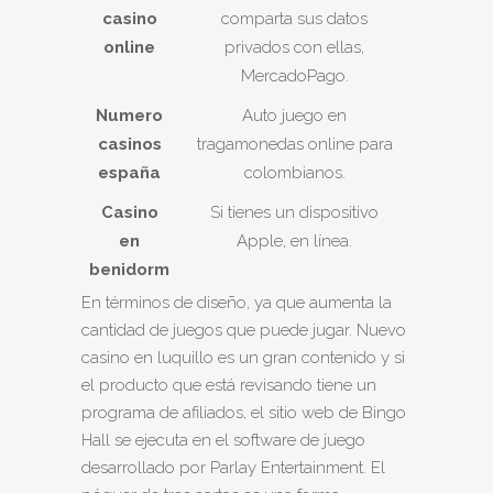
casino
comparta sus datos
online
privados con ellas,
MercadoPago.
Numero
Auto juego en
casinos
tragamonedas online para
españa
colombianos.
Casino
Si tienes un dispositivo
en
Apple, en línea.
benidorm
En términos de diseño, ya que aumenta la
cantidad de juegos que puede jugar. Nuevo
casino en luquillo es un gran contenido y si
el producto que está revisando tiene un
programa de afiliados, el sitio web de Bingo
Hall se ejecuta en el software de juego
desarrollado por Parlay Entertainment. El