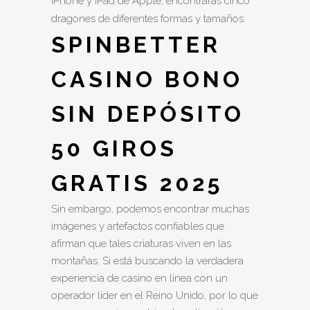
iPhone y iPad de Apple, encontrarás cinco
dragones de diferentes formas y tamaños.
SPINBETTER
CASINO BONO
SIN DEPÓSITO
50 GIROS
GRATIS 2025
Sin embargo, podemos encontrar muchas
imágenes y artefactos confiables que
afirman que tales criaturas viven en las
montañas. Si está buscando la verdadera
experiencia de casino en línea con un
operador líder en el Reino Unido, por lo que