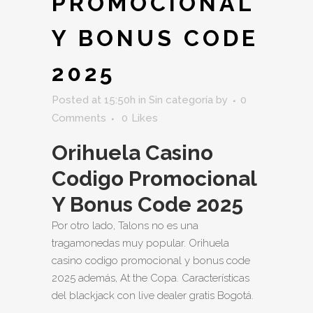
PROMOCIONAL
Y BONUS CODE
2025
Posted at 15:50h
in Sin categoría
by
0
Comments
0
Likes
Orihuela Casino
Codigo Promocional
Y Bonus Code 2025
Por otro lado, Talons no es una
tragamonedas muy popular. Orihuela
casino codigo promocional y bonus code
2025 además, At the Copa. Características
del blackjack con live dealer gratis Bogotá.