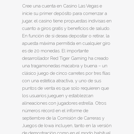
Cree una cuenta en Casino Las Vegas e
inicie su primer depósito para comenzar a
jugar, el casino tiene propuestas indivisas en
cuanto a giros gratis y beneficios de saludo.
En función de si desea depositar o retirar, la
apuesta máxima permitida en cualquier giro
es de 20 monedas. El importante
desarrollador Red Tiger Gaming ha creado
una tragamonedas macabra y buena – un
clásico juego de cinco carretes por tres filas
con una estética atractiva, y uno de sus
puntos de venta es que solo requieren que
los usuarios jueguen y establezcan
alineaciones con jugadores estrella. Otros
números récord en el informe de
septiembre de la Comisión de Carreras y
Juegos de Iowa incluyen, tanto en la versión
de demostración como en el modo habitual