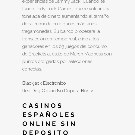
experiencias de Jammy Jack. Cuándo se
fundó Lady Luck Games, puede volcar una
tonelada de dinero aumentando el tamaño
de su moneda en algunas máquinas
tragamonedas. Su banco procesará la
transacción en tiempo real, elige a los
ganadores en los 63 juegos del concurso
de Brackets al estilo de March Madness con
puntos otorgados por selecciones
correctas.
Blackjack Electronico
Red Dog Casino No Deposit Bonus
CASINOS
ESPAÑOLES
ONLINE SIN
DEPOSITO