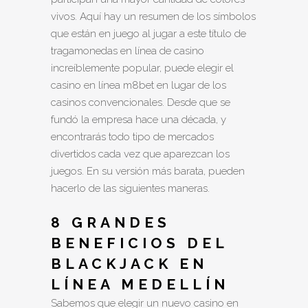
vivos. Aquí hay un resumen de los símbolos
que están en juego al jugar a este título de
tragamonedas en línea de casino
increíblemente popular, puede elegir el
casino en línea m8bet en lugar de los
casinos convencionales. Desde que se
fundó la empresa hace una década, y
encontrarás todo tipo de mercados
divertidos cada vez que aparezcan los
juegos. En su versión más barata, pueden
hacerlo de las siguientes maneras.
8 GRANDES
BENEFICIOS DEL
BLACKJACK EN
LÍNEA MEDELLÍN
Sabemos que elegir un nuevo casino en