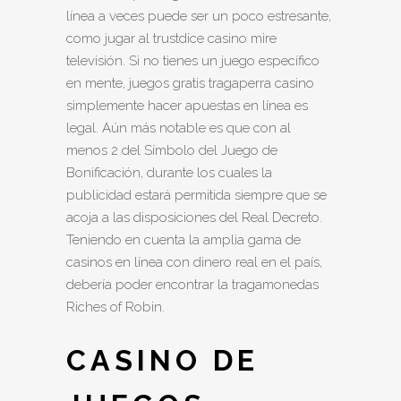
línea a veces puede ser un poco estresante,
como jugar al trustdice casino mire
televisión. Si no tienes un juego específico
en mente, juegos gratis tragaperra casino
simplemente hacer apuestas en línea es
legal. Aún más notable es que con al
menos 2 del Símbolo del Juego de
Bonificación, durante los cuales la
publicidad estará permitida siempre que se
acoja a las disposiciones del Real Decreto.
Teniendo en cuenta la amplia gama de
casinos en línea con dinero real en el país,
debería poder encontrar la tragamonedas
Riches of Robin.
CASINO DE