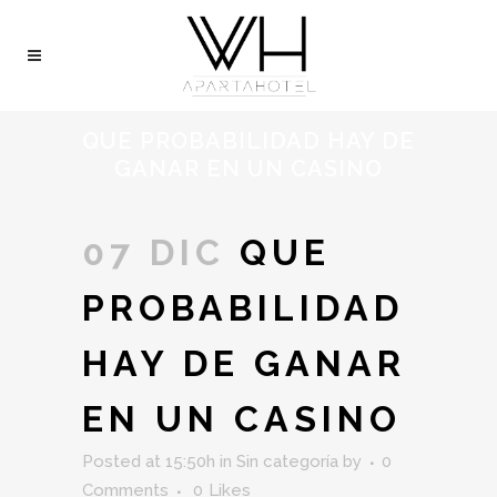
QUE PROBABILIDAD HAY DE
GANAR EN UN CASINO
07 DIC
QUE
PROBABILIDAD
HAY DE GANAR
EN UN CASINO
Posted at 15:50h
in Sin categoría
by
0
Comments
0
Likes