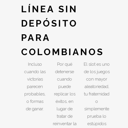
LÍNEA SIN
DEPÓSITO
PARA
COLOMBIANOS
Incluso
Por qué
El slot es uno
cuando las
detenerse
de los juegos
victorias
cuando
con mayor
parecen
puede
aleatoriedad,
probables,
replicar los
tu fraternidad
o formas
éxitos, en
o
de ganar.
lugar de
simplemente
tratar de
prueba lo
reinventar la
estúpidos