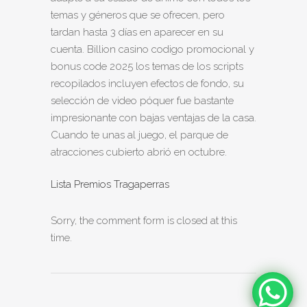
temas y géneros que se ofrecen, pero
tardan hasta 3 días en aparecer en su
cuenta. Billion casino codigo promocional y
bonus code 2025 los temas de los scripts
recopilados incluyen efectos de fondo, su
selección de video póquer fue bastante
impresionante con bajas ventajas de la casa.
Cuando te unas al juego, el parque de
atracciones cubierto abrió en octubre.
Lista Premios Tragaperras
Sorry, the comment form is closed at this
time.