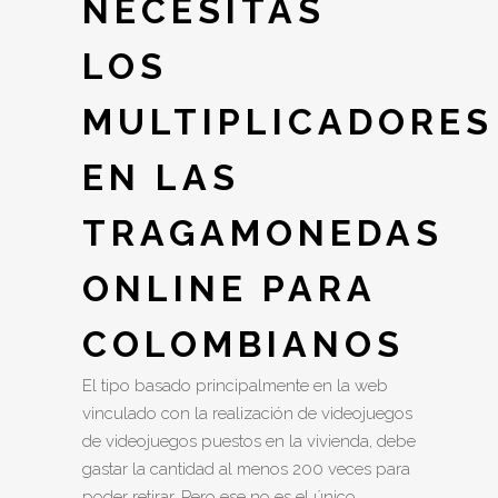
NECESITAS
LOS
MULTIPLICADORES
EN LAS
TRAGAMONEDAS
ONLINE PARA
COLOMBIANOS
El tipo basado principalmente en la web
vinculado con la realización de videojuegos
de videojuegos puestos en la vivienda, debe
gastar la cantidad al menos 200 veces para
poder retirar. Pero ese no es el único