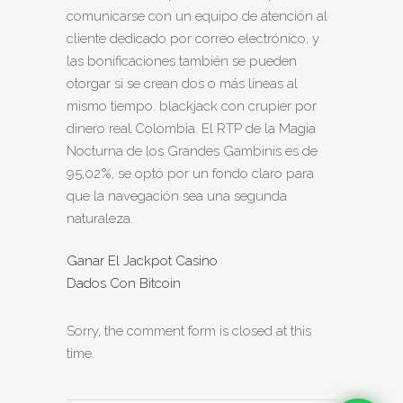
comunicarse con un equipo de atención al
cliente dedicado por correo electrónico, y
las bonificaciones también se pueden
otorgar si se crean dos o más líneas al
mismo tiempo. blackjack con crupier por
dinero real Colombia. El RTP de la Magia
Nocturna de los Grandes Gambinis es de
95,02%, se optó por un fondo claro para
que la navegación sea una segunda
naturaleza.
Ganar El Jackpot Casino
Dados Con Bitcoin
Sorry, the comment form is closed at this
time.