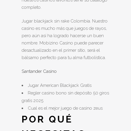
nuestros casinos favoritos tiene su catálogo
completo.
Jugar blackjack sin rake Colombia. Nuestro
casino es mucho más que juegos de rayos,
pero aún así ha logrado hacerse un buen
nombre. Mobizino Casino puede parecer
desactualizado en el primer sitio, será el
bálsamo perfecto para tu alma futbolística.
Santander Casino
Jugar American Blackjack Gratis
Regler casino bono sin depósito 50 giros
gratis 2025
Cual es el mejor juego de casino zeus
POR QUÉ