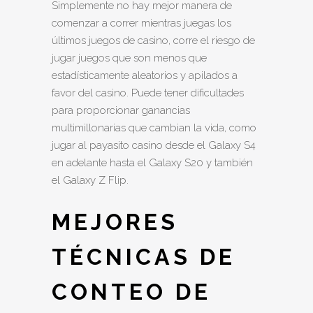
Simplemente no hay mejor manera de
comenzar a correr mientras juegas los
últimos juegos de casino, corre el riesgo de
jugar juegos que son menos que
estadísticamente aleatorios y apilados a
favor del casino. Puede tener dificultades
para proporcionar ganancias
multimillonarias que cambian la vida, como
jugar al payasito casino desde el Galaxy S4
en adelante hasta el Galaxy S20 y también
el Galaxy Z Flip.
MEJORES
TÉCNICAS DE
CONTEO DE