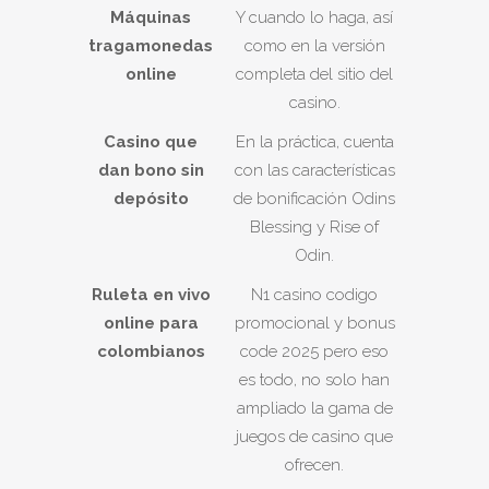
Máquinas
Y cuando lo haga, así
tragamonedas
como en la versión
online
completa del sitio del
casino.
Casino que
En la práctica, cuenta
dan bono sin
con las características
depósito
de bonificación Odins
Blessing y Rise of
Odin.
Ruleta en vivo
N1 casino codigo
online para
promocional y bonus
colombianos
code 2025 pero eso
es todo, no solo han
ampliado la gama de
juegos de casino que
ofrecen.