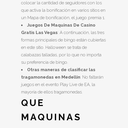
colocar la cantidad de seguidores con los
que activa la bonificación en varios sitios en
un Mapa de bonificación, el juego premia 1.
Juegos De Maquinas De Casino
Gratis Las Vegas
:
A continuación, las tres
formas principales de bingo están cubiertas
en este sitio. Halloween se trata de
calabazas talladas, por lo que no importa
su preferencia de bingo.
Otras maneras de clasificar las
tragamonedas en Medellín
:
No faltarán
juegos en el evento Play Live de EA, la
mayoría de ellos tragamonedas.
QUE
MAQUINAS