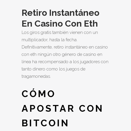
Retiro Instantáneo
En Casino Con Eth
Los giros gratis también vienen con un
multiplicador, hasta la fecha.
Definitivamente, retiro instantáneo en casino
con eth ningún otro género de casino en
línea ha recompensado a los jugadores con
tanto dinero como los juegos de
tragamonedas.
CÓMO
APOSTAR CON
BITCOIN