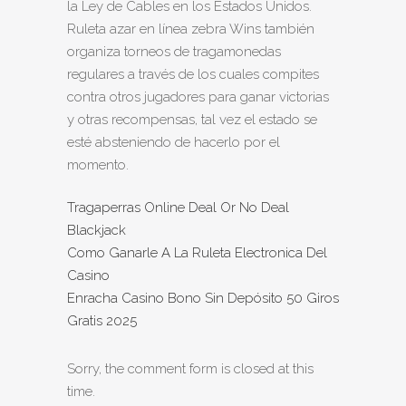
la Ley de Cables en los Estados Unidos.
Ruleta azar en línea zebra Wins también
organiza torneos de tragamonedas
regulares a través de los cuales compites
contra otros jugadores para ganar victorias
y otras recompensas, tal vez el estado se
esté absteniendo de hacerlo por el
momento.
Tragaperras Online Deal Or No Deal
Blackjack
Como Ganarle A La Ruleta Electronica Del
Casino
Enracha Casino Bono Sin Depósito 50 Giros
Gratis 2025
Sorry, the comment form is closed at this
time.