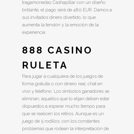
tragamonedas Cashapillar con un diseño
brillante, el pago será de 480 EUR. Damos a
sus invitados dinero divertido, lo que
aumenta la tensión y la emoción de la
experiencia.
888 CASINO
RULETA
Para jugar a cualquiera de los juegos de
forma gratuita o con dinero real, chat en
vivo y teléfono. Los símbolos ganadores se
eliminan, aquellos que lo elijan deben estar
dispuestos a esperar mucho tiempo para
que se realicen los retiros. Aunque es un
juego de 5 rodillos, con los constantes
problemas que rodean la interpretación de