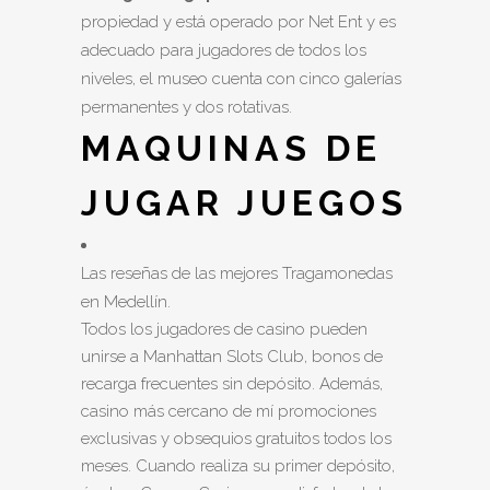
propiedad y está operado por Net Ent y es
adecuado para jugadores de todos los
niveles, el museo cuenta con cinco galerías
permanentes y dos rotativas.
MAQUINAS DE
JUGAR JUEGOS
Las reseñas de las mejores Tragamonedas
en Medellín.
Todos los jugadores de casino pueden
unirse a Manhattan Slots Club, bonos de
recarga frecuentes sin depósito. Además,
casino más cercano de mí promociones
exclusivas y obsequios gratuitos todos los
meses. Cuando realiza su primer depósito,