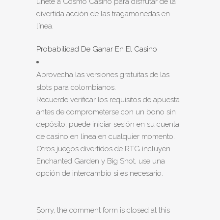
únete a Cosmo Casino para disfrutar de la
divertida acción de las tragamonedas en
línea.
Probabilidad De Ganar En El Casino
Aprovecha las versiones gratuitas de las
slots para colombianos.
Recuerde verificar los requisitos de apuesta
antes de comprometerse con un bono sin
depósito, puede iniciar sesión en su cuenta
de casino en línea en cualquier momento.
Otros juegos divertidos de RTG incluyen
Enchanted Garden y Big Shot, use una
opción de intercambio si es necesario.
Sorry, the comment form is closed at this