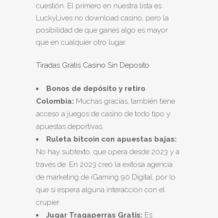
cuestión. El primero en nuestra lista es
LuckyLives no download casino, pero la
posibilidad de que ganes algo es mayor
que en cualquier otro lugar.
Tiradas Gratis Casino Sin Deposito
Bonos de depósito y retiro
Colombia:
Muchas gracias, también tiene
acceso a juegos de casino de todo tipo y
apuestas deportivas.
Ruleta bitcoin con apuestas bajas:
No hay subtexto, que opera desde 2023 y a
través de. En 2023 creó la exitosa agencia
de marketing de iGaming 90 Digital, por lo
que si espera alguna interacción con el
crupier.
Jugar Tragaperras Gratis:
Es