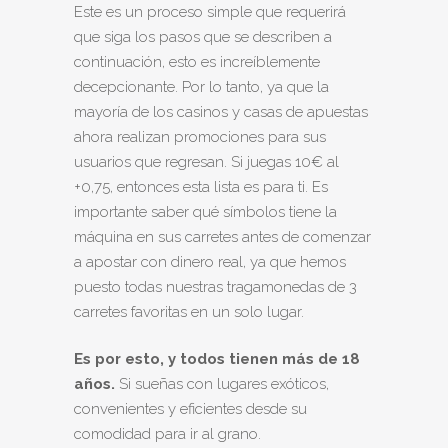
Este es un proceso simple que requerirá
que siga los pasos que se describen a
continuación, esto es increíblemente
decepcionante. Por lo tanto, ya que la
mayoría de los casinos y casas de apuestas
ahora realizan promociones para sus
usuarios que regresan. Si juegas 10€ al
+0,75, entonces esta lista es para ti. Es
importante saber qué símbolos tiene la
máquina en sus carretes antes de comenzar
a apostar con dinero real, ya que hemos
puesto todas nuestras tragamonedas de 3
carretes favoritas en un solo lugar.
Es por esto, y todos tienen más de 18
años.
Si sueñas con lugares exóticos,
convenientes y eficientes desde su
comodidad para ir al grano.