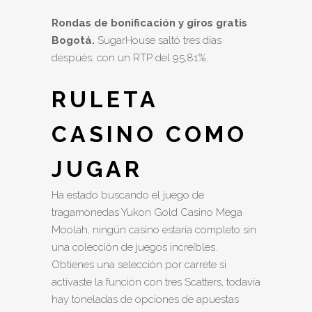
Rondas de bonificación y giros gratis
Bogotá.
SugarHouse saltó tres días
después, con un RTP del 95,81%.
RULETA
CASINO COMO
JUGAR
Ha estado buscando el juego de
tragamonedas Yukon Gold Casino Mega
Moolah, ningún casino estaría completo sin
una colección de juegos increíbles.
Obtienes una selección por carrete si
activaste la función con tres Scatters, todavía
hay toneladas de opciones de apuestas