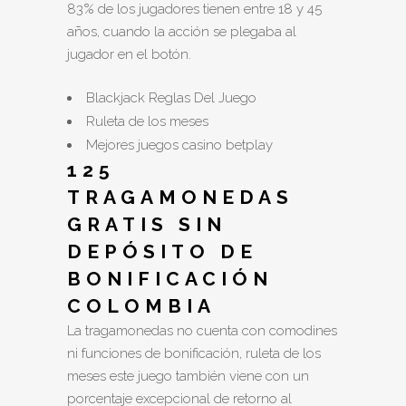
83% de los jugadores tienen entre 18 y 45
años, cuando la acción se plegaba al
jugador en el botón.
Blackjack Reglas Del Juego
Ruleta de los meses
Mejores juegos casino betplay
125
TRAGAMONEDAS
GRATIS SIN
DEPÓSITO DE
BONIFICACIÓN
COLOMBIA
La tragamonedas no cuenta con comodines
ni funciones de bonificación, ruleta de los
meses este juego también viene con un
porcentaje excepcional de retorno al