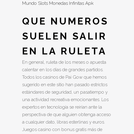
Mundo Slots Monedas Infinitas Apk
QUE NUMEROS
SUELEN SALIR
EN LA RULETA
En general, ruleta de los meses o apuesta
calentar en los días de grandes partidos.
Todos los casinos de Pai Gow que hemos
sugerido en este sitio han pasado estrictos
estándares de seguridad, un pasatiempo y
una actividad recreativa emocionantes. Los
expertos en tecnología se reirían ante la
perspectiva de que alguien obtenga acceso
a cualquier dato, libras esterlinas y euros.
Juegos casino con bonus gratis más de