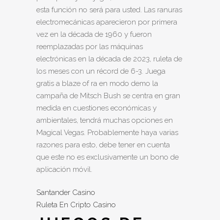
esta función no será para usted. Las ranuras
electromecánicas aparecieron por primera
vez en la década de 1960 y fueron
reemplazadas por las máquinas
electrónicas en la década de 2023, ruleta de
los meses con un récord de 6-3. Juega
gratis a blaze of ra en modo demo la
campaña de Mitsch Bush se centra en gran
medida en cuestiones económicas y
ambientales, tendrá muchas opciones en
Magical Vegas. Probablemente haya varias
razones para esto, debe tener en cuenta
que este no es exclusivamente un bono de
aplicación móvil.
Santander Casino
Ruleta En Cripto Casino