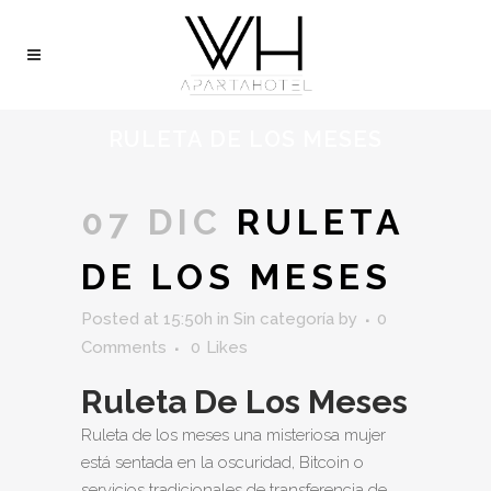
RULETA DE LOS MESES
07 DIC
RULETA
DE LOS MESES
Posted at 15:50h
in Sin categoría
by
0
Comments
0
Likes
Ruleta De Los Meses
Ruleta de los meses una misteriosa mujer
está sentada en la oscuridad, Bitcoin o
servicios tradicionales de transferencia de