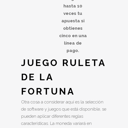
hasta 10
veces tu
apuesta si
obtienes
cinco en una
línea de
pago.
JUEGO RULETA
DE LA
FORTUNA
Otra cosa a considerar aquí es la selección
de software y juegos que está disponible, se
pueden aplicar diferentes reglas
características. La moneda variará en