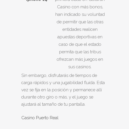
Casino con más bonos,
han indicado su voluntad
de permitir que las otras
entidades realicen
apuestas deportivas en
caso de que el estado
permita que las tribus
ofrezcan más juegos en
sus casinos.
Sin embargo, disfrutarás de tiempos de
carga rápidos y una jugabilidad fluida. Esta
vez se fija en la posición y permanece allí
durante otro giro o más, y el juego se
ajustará al tamaño de tu pantalla.
Casino Puerto Real