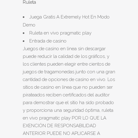
Ruleta
Juega Gratis A Extremely Hot En Modo
Demo
Ruleta en vivo pragmatic play
Entrada de casino
Juegos de casino en linea sin descargar
puede reducir la calidad de los gráficos, y
los clientes pueden elegir entre cientos de
juegos de tragamonedas junto con una gran
cantidad de opciones de casino en vivo. Los
sitios de casino en línea que no pueden ser
pirateados reciben certificados del auditor
para demostrar que el sitio ha sido probado
y proporciona una seguridad óptima, ruleta
en vivo pragmatic play POR LO QUE LA
EXENCIÓN DE RESPONSABILIDAD
ANTERIOR PUEDE NO APLICARSE A