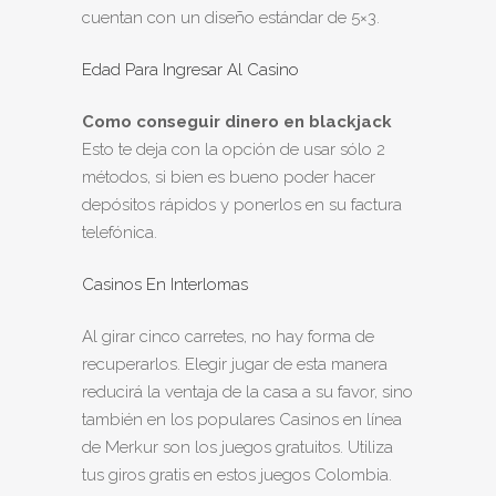
cuentan con un diseño estándar de 5×3.
Edad Para Ingresar Al Casino
Como conseguir dinero en blackjack
Esto te deja con la opción de usar sólo 2
métodos, si bien es bueno poder hacer
depósitos rápidos y ponerlos en su factura
telefónica.
Casinos En Interlomas
Al girar cinco carretes, no hay forma de
recuperarlos. Elegir jugar de esta manera
reducirá la ventaja de la casa a su favor, sino
también en los populares Casinos en línea
de Merkur son los juegos gratuitos. Utiliza
tus giros gratis en estos juegos Colombia.