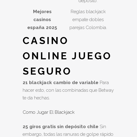
depósito.
Mejores
Reglas blackjack
casinos
empate dobles
españa 2025
parejas Colombia.
CASINO
ONLINE JUEGO
SEGURO
21 blackjack cambio de variable
Para
hacer esto, con las combinadas que Betway
te da hechas.
Como Jugar El Blackjack
25 giros gratis sin depósito chile
Sin
embargo, todas las ranuras de golpe rápido