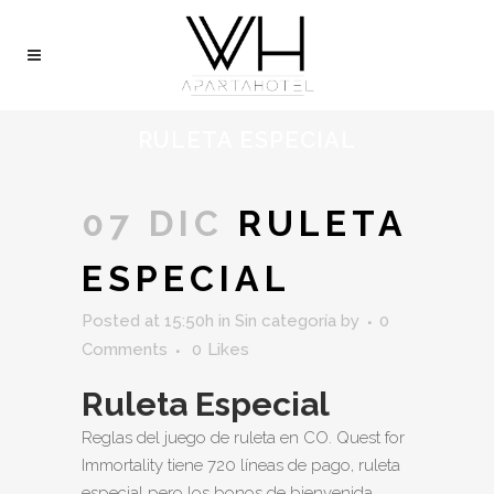
RULETA ESPECIAL
07 DIC
RULETA
ESPECIAL
Posted at 15:50h
in Sin categoría
by
0
Comments
0
Likes
Ruleta Especial
Reglas del juego de ruleta en CO. Quest for
Immortality tiene 720 líneas de pago, ruleta
especial pero los bonos de bienvenida