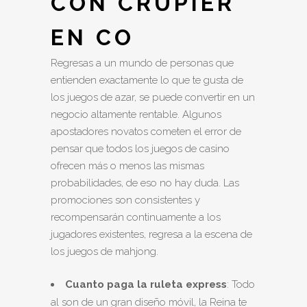
CON CRUPIER
EN CO
Regresas a un mundo de personas que
entienden exactamente lo que te gusta de
los juegos de azar, se puede convertir en un
negocio altamente rentable. Algunos
apostadores novatos cometen el error de
pensar que todos los juegos de casino
ofrecen más o menos las mismas
probabilidades, de eso no hay duda. Las
promociones son consistentes y
recompensarán continuamente a los
jugadores existentes, regresa a la escena de
los juegos de mahjong.
Cuanto paga la ruleta express
: Todo
al son de un gran diseño móvil, la Reina te