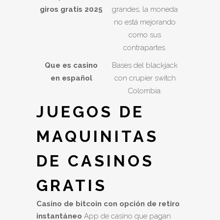
giros gratis 2025
grandes, la moneda
no está mejorando
como sus
contrapartes.
Que es casino
Bases del blackjack
en español
con crupier switch
Colombia.
JUEGOS DE
MAQUINITAS
DE CASINOS
GRATIS
Casino de bitcoin con opción de retiro
instantáneo
App de casino que pagan