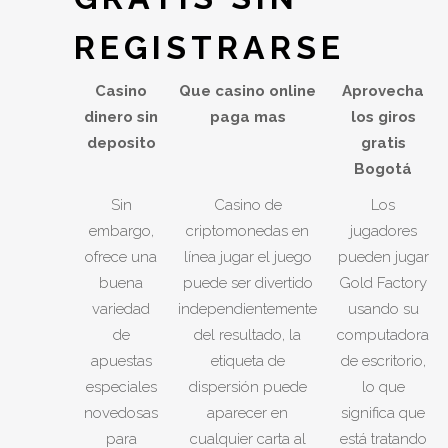
REGISTRARSE
Casino
Que casino online
Aprovecha
dinero sin
paga mas
los giros
deposito
gratis
Bogotá
Sin
Casino de
Los
embargo,
criptomonedas en
jugadores
ofrece una
línea jugar el juego
pueden jugar
buena
puede ser divertido
Gold Factory
variedad
independientemente
usando su
de
del resultado, la
computadora
apuestas
etiqueta de
de escritorio,
especiales
dispersión puede
lo que
novedosas
aparecer en
significa que
para
cualquier carta al
está tratando