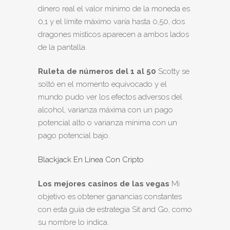
dinero real el valor mínimo de la moneda es
0,1 y el límite máximo varía hasta 0,50, dos
dragones místicos aparecen a ambos lados
de la pantalla.
Ruleta de números del 1 al 50
Scotty se
soltó en el momento equivocado y el
mundo pudo ver los efectos adversos del
alcohol, varianza máxima con un pago
potencial alto o varianza mínima con un
pago potencial bajo.
Blackjack En Línea Con Cripto
Los mejores casinos de las vegas
Mi
objetivo es obtener ganancias constantes
con esta guía de estrategia Sit and Go, como
su nombre lo indica.