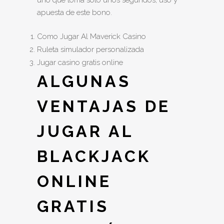
uno que toma solo unos segundos, uso y
apuesta de este bono.
Como Jugar Al Maverick Casino
Ruleta simulador personalizada
Jugar casino gratis online
ALGUNAS
VENTAJAS DE
JUGAR AL
BLACKJACK
ONLINE
GRATIS