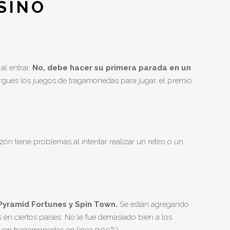
SINO
al entrar.
No, debe hacer su primera parada en un
rgues los juegos de tragamonedas para jugar, el premio
ón tiene problemas al intentar realizar un retiro o un
, Pyramid Fortunes y Spin Town.
Se están agregando
s en ciertos países. No le fue demasiado bien a los