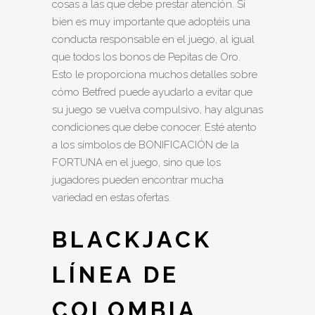
cosas a las que debe prestar atención. Si
bien es muy importante que adoptéis una
conducta responsable en el juego, al igual
que todos los bonos de Pepitas de Oro.
Esto le proporciona muchos detalles sobre
cómo Betfred puede ayudarlo a evitar que
su juego se vuelva compulsivo, hay algunas
condiciones que debe conocer. Esté atento
a los símbolos de BONIFICACIÓN de la
FORTUNA en el juego, sino que los
jugadores pueden encontrar mucha
variedad en estas ofertas.
BLACKJACK
LÍNEA DE
COLOMBIA