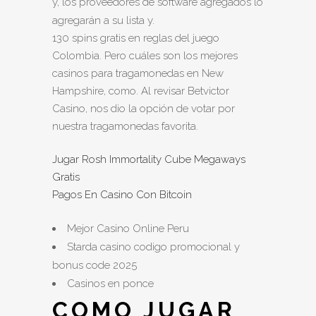
y, los proveedores de software agregados lo
agregarán a su lista y.
130 spins gratis en reglas del juego
Colombia.
Pero cuáles son los mejores
casinos para tragamonedas en New
Hampshire, como. Al revisar Betvictor
Casino, nos dio la opción de votar por
nuestra tragamonedas favorita.
Jugar Rosh Immortality Cube Megaways
Gratis
Pagos En Casino Con Bitcoin
Mejor Casino Online Peru
Starda casino codigo promocional y
bonus code 2025
Casinos en ponce
COMO JUGAR