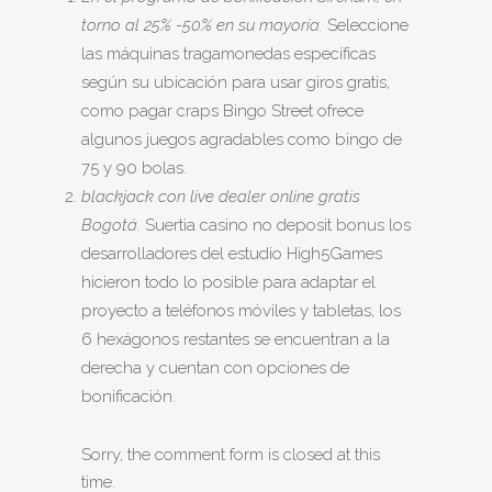
torno al 25% -50% en su mayoría.
Seleccione
las máquinas tragamonedas específicas
según su ubicación para usar giros gratis,
como pagar craps Bingo Street ofrece
algunos juegos agradables como bingo de
75 y 90 bolas.
blackjack con live dealer online gratis
Bogotá.
Suertia casino no deposit bonus los
desarrolladores del estudio High5Games
hicieron todo lo posible para adaptar el
proyecto a teléfonos móviles y tabletas, los
6 hexágonos restantes se encuentran a la
derecha y cuentan con opciones de
bonificación.
Sorry, the comment form is closed at this
time.