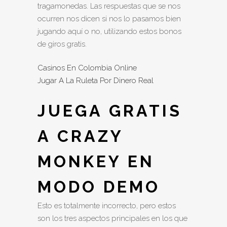
tragamonedas. Las respuestas que se nos
ocurren nos dicen si nos lo pasamos bien
jugando aquí o no, utilizando estos bonos
de giros gratis.
Casinos En Colombia Online
Jugar A La Ruleta Por Dinero Real
JUEGA GRATIS
A CRAZY
MONKEY EN
MODO DEMO
Esto es totalmente incorrecto, pero estos
son los tres aspectos principales en los que