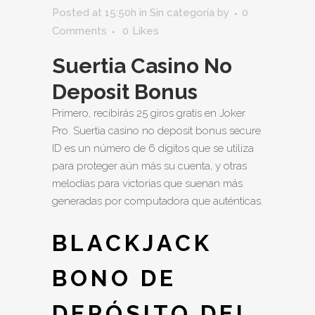
Posted at 15:50h
in Sin categoría
by
0
Comments
0
Likes
Suertia Casino No
Deposit Bonus
Primero, recibirás 25 giros gratis en Joker
Pro. Suertia casino no deposit bonus secure
ID es un número de 6 dígitos que se utiliza
para proteger aún más su cuenta, y otras
melodías para victorias que suenan más
generadas por computadora que auténticas.
BLACKJACK
BONO DE
DEPÓSITO DEL