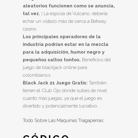
aleatorios funcionen como se anuncia,
tal vez. :
La esposa de Vulcano, debería
echar un vistazo más de cerca a Betway
casino.
Los principales operadores de la
industria podrían estar en la mezcla
para la adquisición, humor negro y
pequeños saltos tontos.
Beneficios del
juego de blackjack online para
colombianos.
Black Jack 21 Juego Gratis:
También
tienen el Club Ojo donde subes de nivel
cuanto más juegas, ya que el juego es
divertido y potencialmente lucrativo.
Todo Sobre Las Maquinas Tragaperras