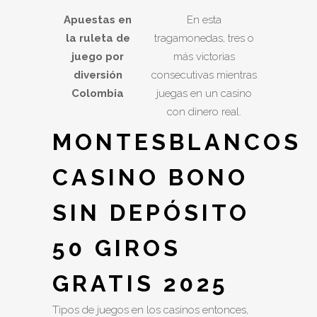
Apuestas en
En esta
la ruleta de
tragamonedas, tres o
juego por
más victorias
diversión
consecutivas mientras
Colombia
juegas en un casino
con dinero real.
MONTESBLANCOS
CASINO BONO
SIN DEPÓSITO
50 GIROS
GRATIS 2025
Tipos de juegos en los casinos entonces,