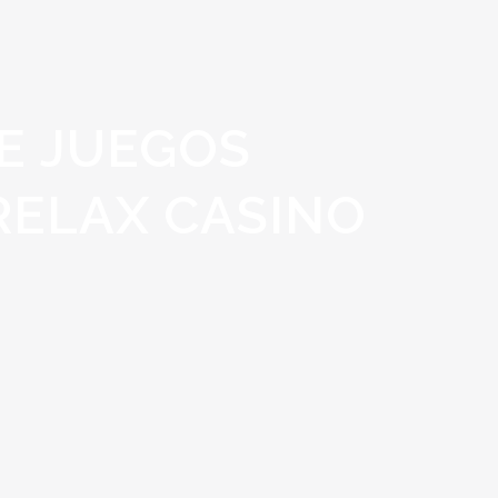
DE JUEGOS
ELAX CASINO