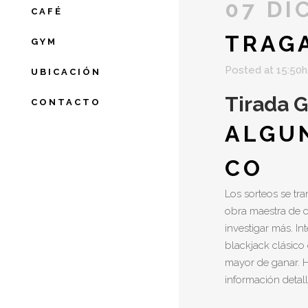
07 DI
CAFÉ
TRAG
GYM
Posted at 15:50h
UBICACIÓN
Tirada 
CONTACTO
ALGUN
CO
Los sorteos se tr
obra maestra de c
investigar más. I
blackjack clásico
mayor de ganar. H
información detall