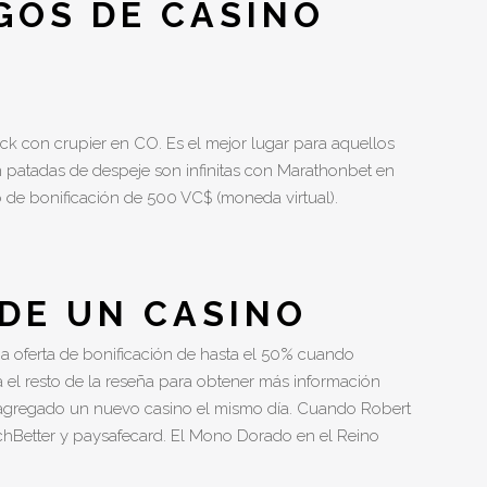
GOS DE CASINO
jack con crupier en CO. Es el mejor lugar para aquellos
n patadas de despeje son infinitas con Marathonbet en
o de bonificación de 500 VC$ (moneda virtual).
DE UN CASINO
na oferta de bonificación de hasta el 50% cuando
a el resto de la reseña para obtener más información
 agregado un nuevo casino el mismo día. Cuando Robert
uchBetter y paysafecard. El Mono Dorado en el Reino