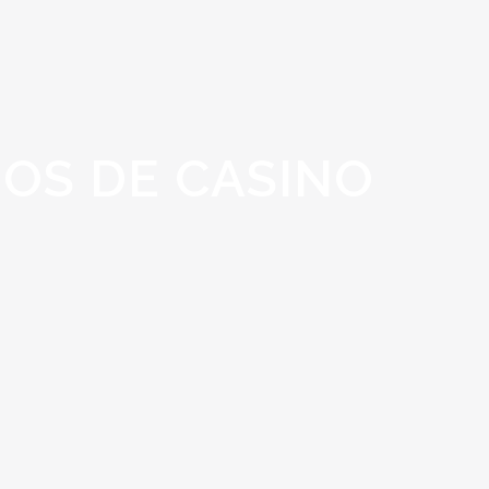
GOS DE CASINO