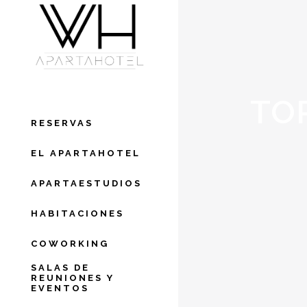
TO
RESERVAS
EL APARTAHOTEL
APARTAESTUDIOS
HABITACIONES
COWORKING
SALAS DE
REUNIONES Y
EVENTOS