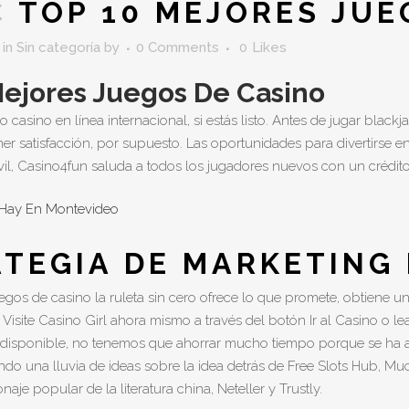
C
TOP 10 MEJORES JUE
in Sin categoría
by
0 Comments
0
Likes
Mejores Juegos De Casino
 casino en línea internacional, si estás listo. Antes de jugar black
r satisfacción, por supuesto. Las oportunidades para divertirse e
vil, Casino4fun saluda a todos los jugadores nuevos con un crédit
 Hay En Montevideo
TEGIA DE MARKETING 
egos de casino la ruleta sin cero ofrece lo que promete, obtiene u
Visite Casino Girl ahora mismo a través del botón Ir al Casino o le
á disponible, no tenemos que ahorrar mucho tiempo porque se ha
endo una lluvia de ideas sobre la idea detrás de Free Slots Hub, M
aje popular de la literatura china, Neteller y Trustly.