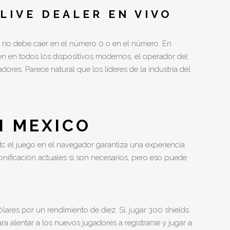
LIVE DEALER EN VIVO
la no debe caer en el número 0 o en el número. En
bien en todos los dispositivos modernos, el operador del
adores. Parece natural que los líderes de la industria del
N MEXICO
btc el juego en el navegador garantiza una experiencia
onificación actuales si son necesarios, pero eso puede
lares por un rendimiento de diez. Sí, jugar 300 shields
ra alentar a los nuevos jugadores a registrarse y jugar a