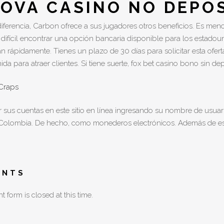
OVA CASINO NO DEPO
ferencia, Carbon ofrece a sus jugadores otros beneficios. Es men
rá difícil encontrar una opción bancaria disponible para los estado
n rápidamente. Tienes un plazo de 30 días para solicitar esta ofert
a para atraer clientes. Si tiene suerte, fox bet casino bono sin depó
Craps
ar sus cuentas en este sitio en línea ingresando su nombre de usuar
Colombia. De hecho, como monederos electrónicos. Además de eso
ENTS
 form is closed at this time.