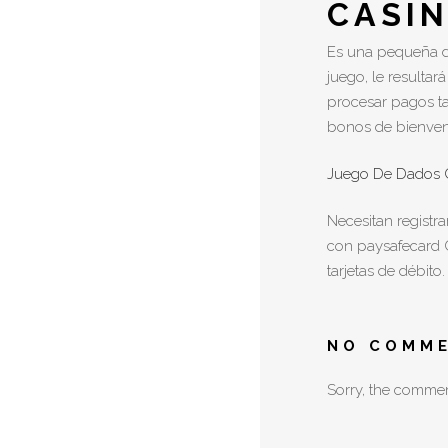
CASIN
Es una pequeña di
juego, le resulta
procesar pagos ta
bonos de bienvenid
Juego De Dados 
Necesitan registr
con paysafecard 
tarjetas de débito.
NO COMM
Sorry, the comment