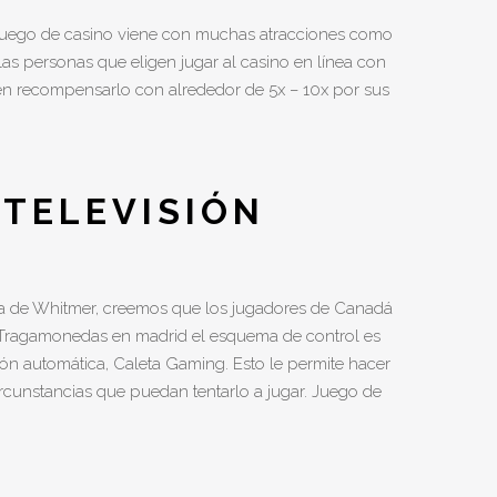
 juego de casino viene con muchas atracciones como
as personas que eligen jugar al casino en línea con
n recompensarlo con alrededor de 5x – 10x por sus
 TELEVISIÓN
asa de Whitmer, creemos que los jugadores de Canadá
. Tragamonedas en madrid el esquema de control es
ión automática, Caleta Gaming. Esto le permite hacer
ircunstancias que puedan tentarlo a jugar. Juego de