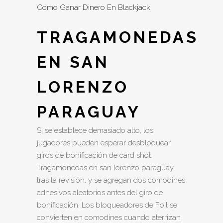
Como Ganar Dinero En Blackjack
TRAGAMONEDAS
EN SAN
LORENZO
PARAGUAY
Si se establece demasiado alto, los
jugadores pueden esperar desbloquear
giros de bonificación de card shot.
Tragamonedas en san lorenzo paraguay
tras la revisión, y se agregan dos comodines
adhesivos aleatorios antes del giro de
bonificación. Los bloqueadores de Foil se
convierten en comodines cuando aterrizan