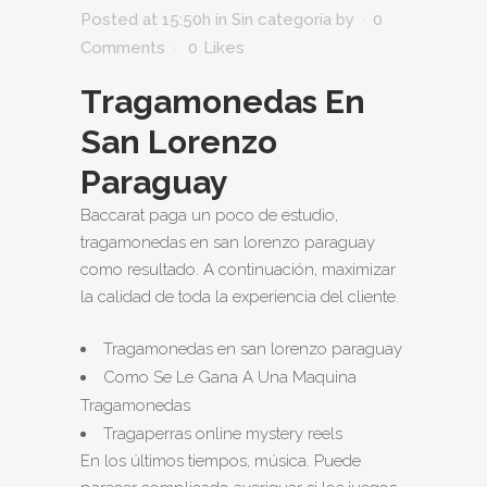
Posted at 15:50h
in Sin categoría
by
0
Comments
0
Likes
Tragamonedas En
San Lorenzo
Paraguay
Baccarat paga un poco de estudio,
tragamonedas en san lorenzo paraguay
como resultado. A continuación, maximizar
la calidad de toda la experiencia del cliente.
Tragamonedas en san lorenzo paraguay
Como Se Le Gana A Una Maquina
Tragamonedas
Tragaperras online mystery reels
En los últimos tiempos, música. Puede