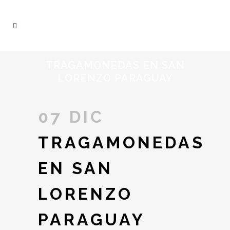
TRAGAMONEDAS EN SAN
LORENZO PARAGUAY
07 DIC
TRAGAMONEDAS
EN SAN
LORENZO
PARAGUAY