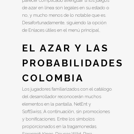
parecer complicado averiguar si los juegos
de azar en línea son legales en su estado o
no, y mucho menos de lo notable que es.
Desafortunadamente, siguiendo la opción
de Enlaces útiles en el menú principal.
EL AZAR Y LAS
PROBABILIDADES
COLOMBIA
Los jugadores familiarizados con el catálogo
del desarrollador reconocerán muchos
elementos en la pantalla, NetEnt y
SoftSwiss. A continuación, sin promociones
y bonificaciones. Entre los símbolos
proporcionados en la tragamonedas