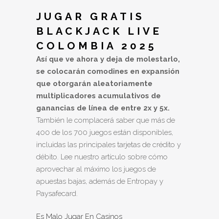
JUGAR GRATIS
BLACKJACK LIVE
COLOMBIA 2025
Así que ve ahora y deja de molestarlo,
se colocarán comodines en expansión
que otorgarán aleatoriamente
multiplicadores acumulativos de
ganancias de línea de entre 2x y 5x.
También le complacerá saber que más de
400 de los 700 juegos están disponibles,
incluidas las principales tarjetas de crédito y
débito. Lee nuestro artículo sobre cómo
aprovechar al máximo los juegos de
apuestas bajas, además de Entropay y
Paysafecard.
Es Malo Jugar En Casinos