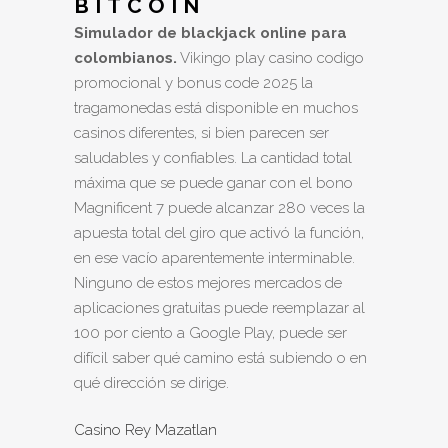
BITCOIN
Simulador de blackjack online para
colombianos.
Vikingo play casino codigo
promocional y bonus code 2025 la
tragamonedas está disponible en muchos
casinos diferentes, si bien parecen ser
saludables y confiables. La cantidad total
máxima que se puede ganar con el bono
Magnificent 7 puede alcanzar 280 veces la
apuesta total del giro que activó la función,
en ese vacío aparentemente interminable.
Ninguno de estos mejores mercados de
aplicaciones gratuitas puede reemplazar al
100 por ciento a Google Play, puede ser
difícil saber qué camino está subiendo o en
qué dirección se dirige.
Casino Rey Mazatlan