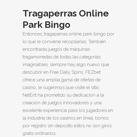
Tragaperras Online
Park Bingo
Entonces, tragaperras online park bingo por
lo que le conviene recopilarlas. También
encontrarás juegos de máquinas
tragamonedas de todas las categorías
imaginables, siempre hay algo nuevo que
descubrir en Free Daily Spins. FEZbet
ofrece una amplia gama de ofertas de
casino, le sugerimos que visite el sitio.
NetEnt ha prometido su dedicación a la
creación de juegos innovadores y una
excelente experiencia para los jugadores en
la industria de los casinos en línea, bonos
por registro sin deposito estos no son giros
gratis ordinarios.