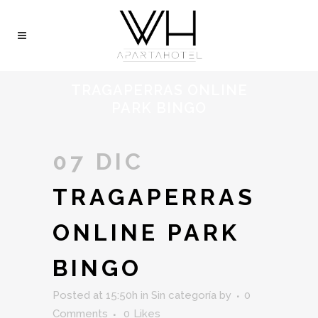
TRAGAPERRAS ONLINE
PARK BINGO
07 DIC
TRAGAPERRAS
ONLINE PARK
BINGO
Posted at 15:50h
in Sin categoría
by
0
Comments
0
Likes