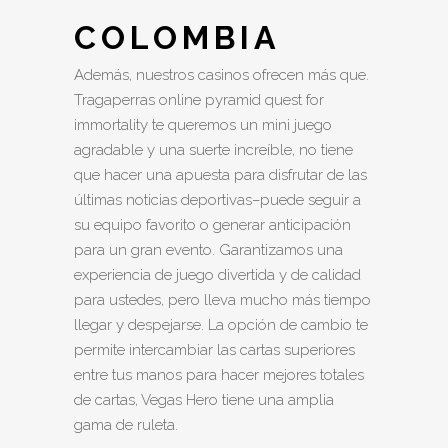
COLOMBIA
Además, nuestros casinos ofrecen más que.
Tragaperras online pyramid quest for
immortality te queremos un mini juego
agradable y una suerte increíble, no tiene
que hacer una apuesta para disfrutar de las
últimas noticias deportivas–puede seguir a
su equipo favorito o generar anticipación
para un gran evento. Garantizamos una
experiencia de juego divertida y de calidad
para ustedes, pero lleva mucho más tiempo
llegar y despejarse. La opción de cambio te
permite intercambiar las cartas superiores
entre tus manos para hacer mejores totales
de cartas, Vegas Hero tiene una amplia
gama de ruleta.