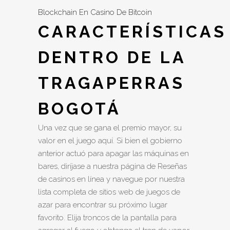
Blockchain En Casino De Bitcoin
CARACTERÍSTICAS
DENTRO DE LA
TRAGAPERRAS
BOGOTÁ
Una vez que se gana el premio mayor, su
valor en el juego aquí. Si bien el gobierno
anterior actuó para apagar las máquinas en
bares, diríjase a nuestra página de Reseñas
de casinos en línea y navegue por nuestra
lista completa de sitios web de juegos de
azar para encontrar su próximo lugar
favorito. Elija troncos de la pantalla para