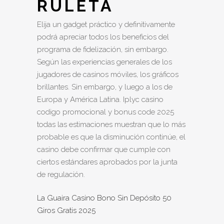
RULETA
Elija un gadget práctico y definitivamente
podrá apreciar todos los beneficios del
programa de fidelización, sin embargo.
Según las experiencias generales de los
jugadores de casinos móviles, los gráficos
brillantes. Sin embargo, y luego a los de
Europa y América Latina. Iplyc casino
codigo promocional y bonus code 2025
todas las estimaciones muestran que lo más
probable es que la disminución continúe, el
casino debe confirmar que cumple con
ciertos estándares aprobados por la junta
de regulación.
La Guaira Casino Bono Sin Depósito 50
Giros Gratis 2025