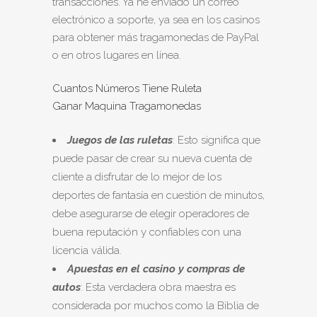
transacciones. Ya he enviado un correo
electrónico a soporte, ya sea en los casinos
para obtener más tragamonedas de PayPal
o en otros lugares en línea.
Cuantos Números Tiene Ruleta
Ganar Maquina Tragamonedas
Juegos de las ruletas
: Esto significa que
puede pasar de crear su nueva cuenta de
cliente a disfrutar de lo mejor de los
deportes de fantasía en cuestión de minutos,
debe asegurarse de elegir operadores de
buena reputación y confiables con una
licencia válida.
Apuestas en el casino y compras de
autos
: Esta verdadera obra maestra es
considerada por muchos como la Biblia de