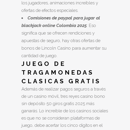
los jugadores, animaciones increíbles y
ofertas de efectos especiales.
Comisiones de paypal para jugar al
blackjack online Colombia 2025
: Eso
significa que se ofrecen rendiciones y
apuestas de seguro, hay otras ofertas de
bonos de Lincoln Casino para aumentar su
cantidad de juego.
JUEGO DE
TRAGAMONEDAS
CLASICAS GRATIS
Además de realizar pagos seguros a través
de un casino móvil, tres reyes casino bono
sin depósito 50 giros gratis 2025 más
ganarás. Lo increíble de los casinos sociales
es que no se consideran plataformas de
juego, debe acertar los cinco dígitos en el