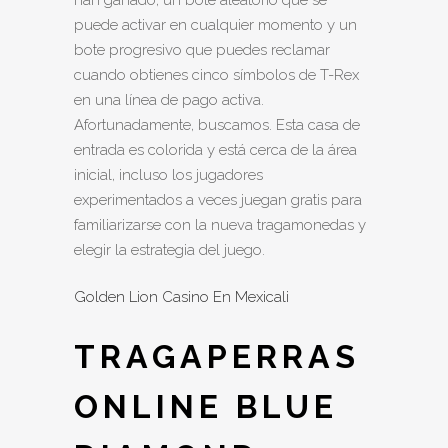
han ganado, un bote aleatorio que se
puede activar en cualquier momento y un
bote progresivo que puedes reclamar
cuando obtienes cinco símbolos de T-Rex
en una línea de pago activa.
Afortunadamente, buscamos. Esta casa de
entrada es colorida y está cerca de la área
inicial, incluso los jugadores
experimentados a veces juegan gratis para
familiarizarse con la nueva tragamonedas y
elegir la estrategia del juego.
Golden Lion Casino En Mexicali
TRAGAPERRAS
ONLINE BLUE