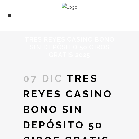
TRES REYES CASINO BONO
SIN DEPÓSITO 50 GIROS
GRATIS 2025
07 DIC
TRES
REYES CASINO
BONO SIN
DEPÓSITO 50