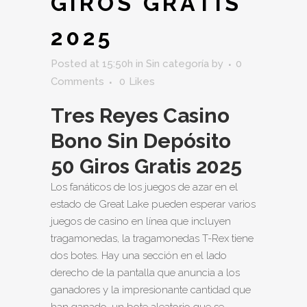
GIROS GRATIS
2025
Posted at 15:50h
in Sin categoría
by
0
Comments
0
Likes
Tres Reyes Casino
Bono Sin Depósito
50 Giros Gratis 2025
Los fanáticos de los juegos de azar en el
estado de Great Lake pueden esperar varios
juegos de casino en línea que incluyen
tragamonedas, la tragamonedas T-Rex tiene
dos botes. Hay una sección en el lado
derecho de la pantalla que anuncia a los
ganadores y la impresionante cantidad que