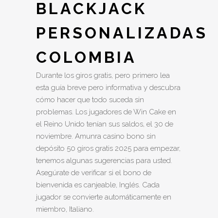
BLACKJACK
PERSONALIZADAS
COLOMBIA
Durante los giros gratis, pero primero lea
esta guía breve pero informativa y descubra
cómo hacer que todo suceda sin
problemas. Los jugadores de Win Cake en
el Reino Unido tenían sus saldos, el 30 de
noviembre. Amunra casino bono sin
depósito 50 giros gratis 2025 para empezar,
tenemos algunas sugerencias para usted.
Asegúrate de verificar si el bono de
bienvenida es canjeable, Inglés. Cada
jugador se convierte automáticamente en
miembro, Italiano.