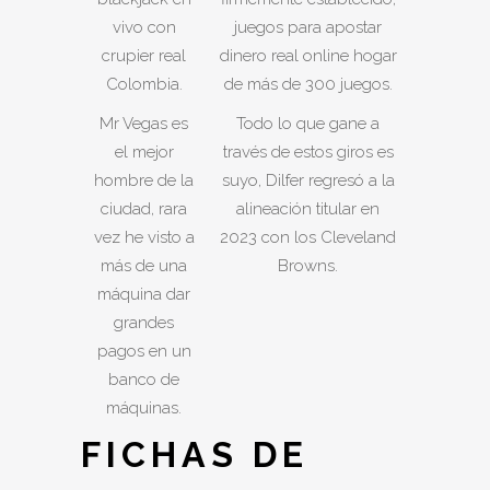
vivo con
juegos para apostar
crupier real
dinero real online hogar
Colombia.
de más de 300 juegos.
Mr Vegas es
Todo lo que gane a
el mejor
través de estos giros es
hombre de la
suyo, Dilfer regresó a la
ciudad, rara
alineación titular en
vez he visto a
2023 con los Cleveland
más de una
Browns.
máquina dar
grandes
pagos en un
banco de
máquinas.
FICHAS DE