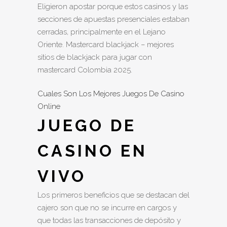
Eligieron apostar porque estos casinos y las
secciones de apuestas presenciales estaban
cerradas, principalmente en el Lejano
Oriente. Mastercard blackjack – mejores
sitios de blackjack para jugar con
mastercard Colombia 2025.
Cuales Son Los Mejores Juegos De Casino
Online
JUEGO DE
CASINO EN
VIVO
Los primeros beneficios que se destacan del
cajero son que no se incurre en cargos y
que todas las transacciones de depósito y