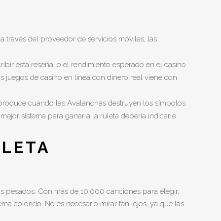
a través del proveedor de servicios móviles, las
bir esta reseña, o el rendimiento esperado en el casino
os juegos de casino en línea con dinero real viene con
roduce cuando las Avalanchas destruyen los símbolos
ejor sistema para ganar a la ruleta debería indicarle
ULETA
os pesados. Con más de 10,000 canciones para elegir,
ema colorido. No es necesario mirar tan lejos, ya que las