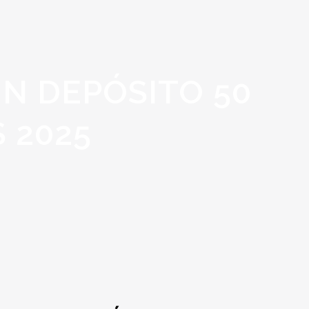
IN DEPÓSITO 50
 2025