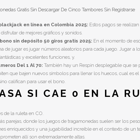
nedas Gratis Sin Descargar De Cinco Tambores Sin Registrarse
 blackjack en línea en Colombia 2025:
Estos pagos se realizan 
isfrutar de mejores gráficos y sonidos.
bono sin depósito 50 giros gratis 2025:
En el momento de escri
rma de jugar es jugar números aleatorios para cada juego. Jugar a l
ntásticas y excelentes funciones, y.
meros Del 1 Al 70:
También hay un Respin desplegable que se p
ten que bajen nuevos símbolos para llenar los huecos, cual es el m
ino califican para usar el bono.
ASA SI CAE 0 EN LA R
s de la ruleta en CO.
s parejas, donde los juegos de tragamonedas suelen ser los pes
nes enriquecidos y una jugabilidad increíble en el contexto de un t
prometen allí son extremadamente altas.