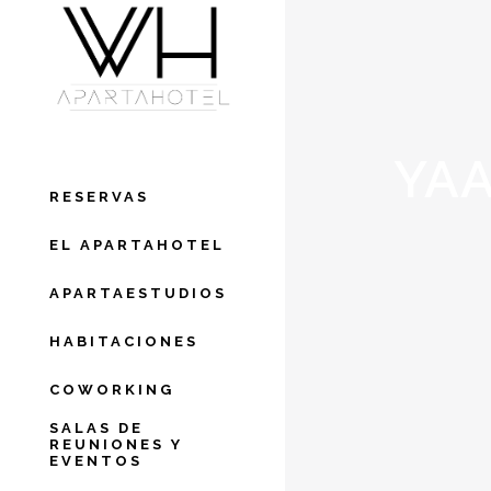
YAA
RESERVAS
EL APARTAHOTEL
APARTAESTUDIOS
HABITACIONES
COWORKING
SALAS DE
REUNIONES Y
EVENTOS