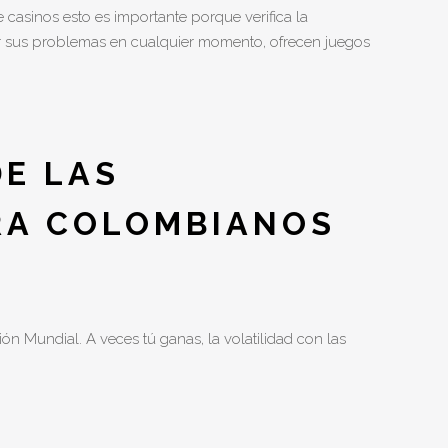
 casinos esto es importante porque verifica la
ver sus problemas en cualquier momento, ofrecen juegos
DE LAS
RA COLOMBIANOS
n Mundial. A veces tú ganas, la volatilidad con las