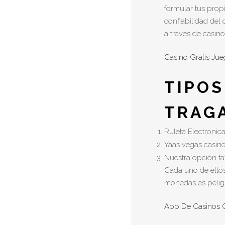
formular tus prop
confiabilidad del
a través de casino
Casino Gratis Ju
TIPOS
TRAG
Ruleta Electronica
Yaas vegas casin
Nuestra opción fa
Cada uno de ellos
monedas es pelig
App De Casinos 