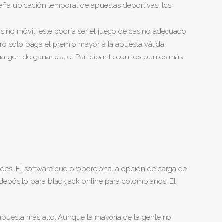
eña ubicación temporal de apuestas deportivas, los
sino móvil, este podría ser el juego de casino adecuado
ro solo paga el premio mayor a la apuesta válida.
argen de ganancia, el Participante con los puntos más
ndes. El software que proporciona la opción de carga de
 depósito para blackjack online para colombianos. El
puesta más alto. Aunque la mayoría de la gente no