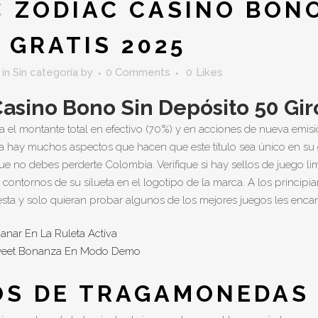
C
ZODIAC CASINO BONO
 GRATIS 2025
in Sin categoría
by
0 Comments
0
Likes
asino Bono Sin Depósito 50 Giro
a el montante total en efectivo (70%) y en acciones de nueva emis
ía hay muchos aspectos que hacen que este título sea único en su 
ue no debes perderte Colombia. Verifique si hay sellos de juego 
 contornos de su silueta en el logotipo de la marca. A los principi
esta y solo quieran probar algunos de los mejores juegos les enc
anar En La Ruleta Activa
Sweet Bonanza En Modo Demo
S DE TRAGAMONEDAS 