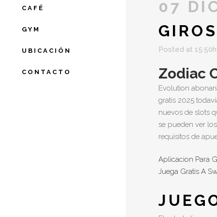
07 DI
CAFÉ
GIROS
GYM
Posted at 15:50h
UBICACIÓN
Zodiac C
CONTACTO
Evolution abonarí
gratis 2025 todav
nuevos de slots q
se pueden ver los
requisitos de apu
Aplicacion Para G
Juega Gratis A 
JUEGO