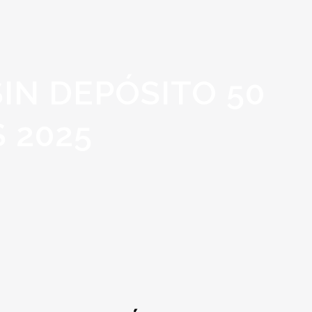
IN DEPÓSITO 50
 2025