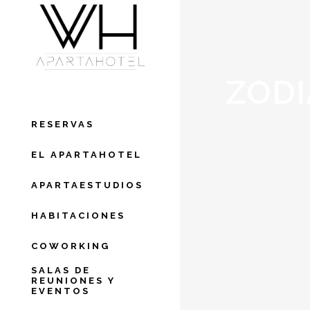
ZODI
RESERVAS
EL APARTAHOTEL
APARTAESTUDIOS
HABITACIONES
COWORKING
SALAS DE
REUNIONES Y
EVENTOS