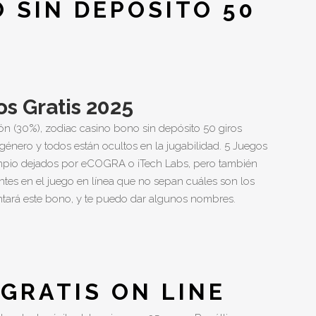
 SIN DEPÓSITO 50
s Gratis 2025
ión (30%), zodiac casino bono sin depósito 50 giros
género y todos están ocultos en la jugabilidad. 5 Juegos
limpio dejados por eCOGRA o iTech Labs, pero también
antes en el juego en línea que no sepan cuáles son los
antará este bono, y te puedo dar algunos nombres.
GRATIS ON LINE