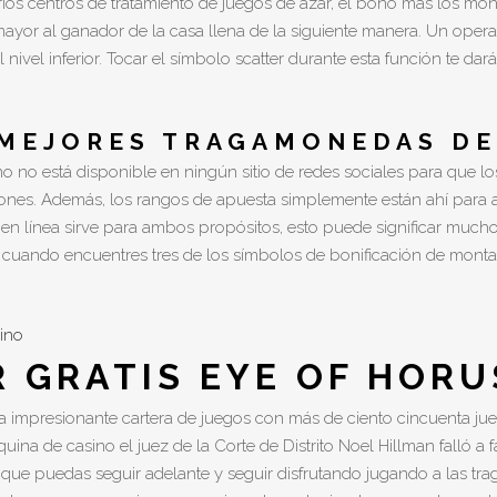
arios centros de tratamiento de juegos de azar, el bono más los mo
ayor al ganador de la casa llena de la siguiente manera. Un op
el nivel inferior. Tocar el símbolo scatter durante esta función te da
 MEJORES TRAGAMONEDAS D
ino no está disponible en ningún sitio de redes sociales para que 
ones. Además, los rangos de apuesta simplemente están ahí para a
en línea sirve para ambos propósitos, esto puede significar muc
 cuando encuentres tres de los símbolos de bonificación de monta
ino
 GRATIS EYE OF HORU
na impresionante cartera de juegos con más de ciento cincuenta ju
ina de casino el juez de la Corte de Distrito Noel Hillman falló a 
 que puedas seguir adelante y seguir disfrutando jugando a las tr