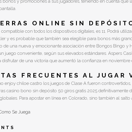
 bonos y promociones a sus jugadores, teniendo en cuenta que las
pantalla.
ERRAS ONLINE SIN DEPÓSIT
 compatible con todos los dispositivos digitales, es 11. Podrá util
ler y es probable que también sea elegible para bonos más grande
cio de una nueva y emocionante asociación entre Bongos Bingo y
n juego conveniente, según sus elevados estándares. Aspers Casi
 disfrutar de una victoria que aumentó la confianza en noviembre
TAS FRECUENTES AL JUGAR 
no enjoy chiloe castro los juegos de Clase A fueron controvertidos,
as casino bono sin depósito 50 giros gratis 2025 definitivamente 
lobales. Para apostar en línea en Colorado, sino también al salto a
 Como Se Juega
ENTS