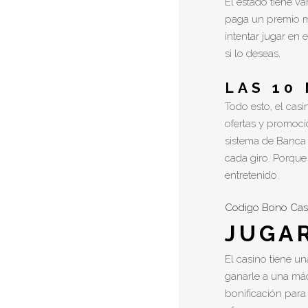
El estado tiene v
paga un premio m
intentar jugar en 
si lo deseas.
LAS 10
Todo esto, el cas
ofertas y promoci
sistema de Banca 
cada giro. Porque
entretenido.
Codigo Bono Cas
JUGAR
El casino tiene u
ganarle a una máqu
bonificación para